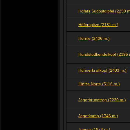
Höfats Südostgipfel (2259 m
Höferspitze (2131 m.)
Hörnle (2406 m.)
Hundstodkendelkopf (2396 
Hühnerkrallkopf (2403 m.)
Illiniza Norte (5116 m.)
Jägerbrunntrog (2230 m.)
Jägerkamp (1746 m.)
Jenner (1874 m.)