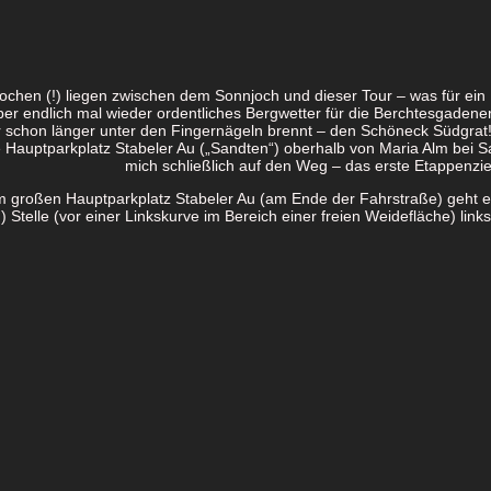
ochen (!) liegen zwischen dem Sonnjoch und dieser Tour – was für ei
r endlich mal wieder ordentliches Bergwetter für die Berchtesgadener 
r schon länger unter den Fingernägeln brennt – den Schöneck Südgrat! A
 Hauptparkplatz Stabeler Au („Sandten“) oberhalb von Maria Alm bei S
mich schließlich auf den Weg – das erste Etappenziel
om großen Hauptparkplatz Stabeler Au (am Ende der Fahrstraße) geht e
!) Stelle (vor einer Linkskurve im Bereich einer freien Weidefläche) li