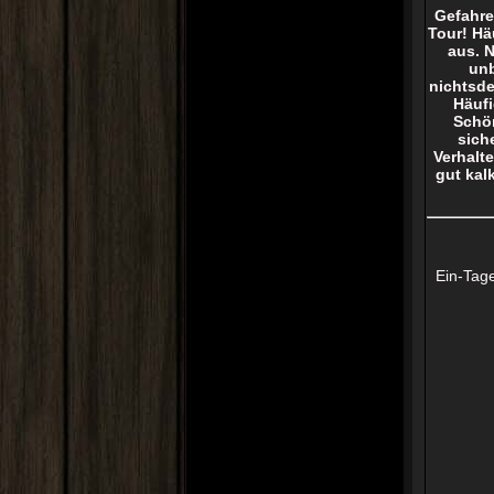
Gefahre
Tour! Hä
aus. 
unb
nichtsde
Häufi
Schön
sich
Verhalte
gut kal
Ein-Tag