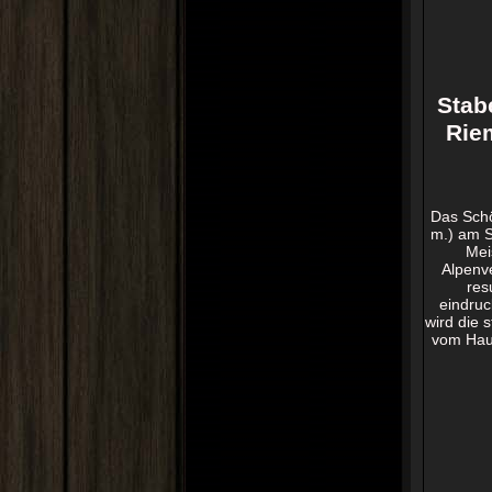
Stab
Riem
Das Schö
m.) am S
Mei
Alpenve
res
eindruc
wird die 
vom Haup