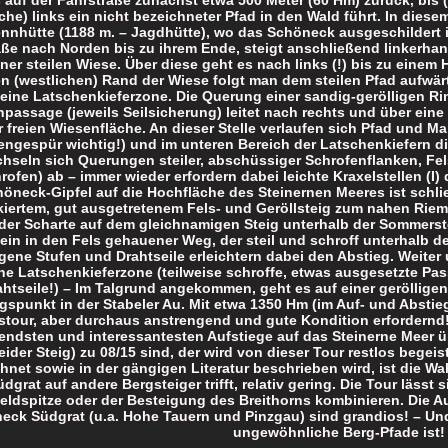
che) links ein nicht bezeichneter Pfad in den Wald führt. In dies
ennhütte (1188 m. – Jagdhütte), wo das Schöneck ausgeschildert is
aße nach Norden bis zu ihrem Ende, steigt anschließend linkerha
iner steilen Wiese. Über diese geht es nach links (!) bis zu einem 
n (westlichen) Rand der Wiese folgt man dem steilen Pfad aufwärt
 eine Latschenkieferzone. Die Querung einer sandig-gerölligen Ri
passage (jeweils Seilsicherung) leitet nach rechts und über eine
r freien Wiesenfläche. An dieser Stelle verlaufen sich Pfad und Mar
engespür wichtig!) und im unteren Bereich der Latschenkiefern d
hseln sich Querungen steiler, abschüssiger Schrofenflanken, Fe
hrofen) ab – immer wieder erfordern dabei leichte Kraxelstellen (I
öneck-Gipfel auf die Hochfläche des Steinernen Meeres ist schli
kiertem, gut ausgetretenem Fels- und Geröllsteig zum nahen Riem
er Scharte auf dem gleichnamigen Steig unterhalb der Sommerst
t ein in den Fels gehauener Weg, der steil und schroff unterhalb 
ene Stufen und Drahtseile erleichtern dabei den Abstieg. Weiter un
ine Latschenkieferzone (teilweise schroffe, etwas ausgesetzte Pa
ahtseile!) – Im Talgrund angekommen, geht es auf einer geröllig
spunkt in der Stabeler Au. Mit etwa 1350 Hm (im Auf- und Abstieg
stour, aber durchaus anstrengend und gute Kondition erfordernd!
ndsten und interessantesten Aufstiege auf das Steinerne Meer üb
ider Steig) zu 08/15 sind, der wird von dieser Tour restlos begeis
chnet sowie in der gängigen Literatur beschrieben wird, ist die 
dgrat auf andere Bergsteiger trifft, relativ gering. Die Tour lässt 
eldspitze oder der Besteigung des Breithorns kombinieren. Die A
eck Südgrat (u.a. Hohe Tauern und Pinzgau) sind grandios! – U
ungewöhnliche Berg-Pfade ist!