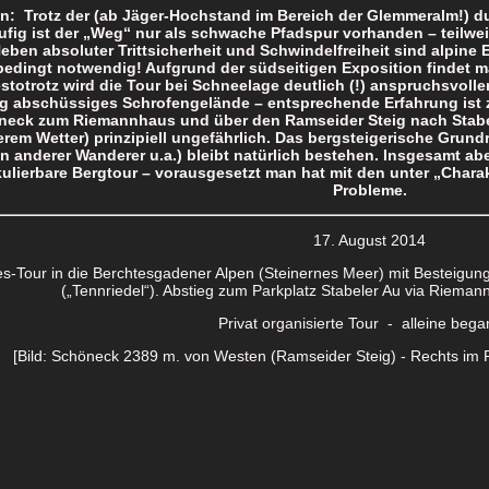
n: Trotz der (ab Jäger-Hochstand im Bereich der Glemmeralm!) d
ufig ist der „Weg“ nur als schwache Pfadspur vorhanden – teilwe
Neben absoluter Trittsicherheit und Schwindelfreiheit sind alpin
edingt notwendig! Aufgrund der südseitigen Exposition findet 
stotrotz wird die Tour bei Schneelage deutlich (!) anspruchsvoll
g abschüssiges Schrofengelände – entsprechende Erfahrung ist z
eck zum Riemannhaus und über den Ramseider Steig nach Stabel
erem Wetter) prinzipiell ungefährlich. Das bergsteigerische Grundr
n anderer Wanderer u.a.) bleibt natürlich bestehen. Insgesamt abe
kulierbare Bergtour – vorausgesetzt man hat mit den unter „Char
Probleme.
17. August 2014
es-Tour in die Berchtesgadener Alpen (Steinernes Meer) mit Besteigu
(„Tennriedel“). Abstieg zum Parkplatz Stabeler Au via Riema
Privat organisierte Tour - alleine beg
[Bild: Schöneck 2389 m. von Westen (Ramseider Steig) - Rechts im Pr