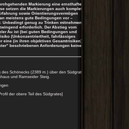
urchgehenden Markierung eine ernsthafte
ise setzen die Markierungen auch komplett
e Erfahrung sowie Orientierungsvermögen
man meistens gute Bedingungen vor –
er. Unbedingt genug zu Trinken mitnehmen!
wingend erforderlich. Der Abstieg vom
er Au ist (bei guten Bedingungen und
isiko (Unkonzentriertheit, fahrlässiges
r eine (in ihren objektiven Gesamtrisiken)
akter“ beschriebenen Anforderungen keine
ng des Schönecks (2389 m.) über den Südgrat
nnhaus und Ramseider Steig.
angen
ofil der obere Teil des Südgrates]