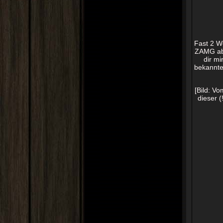
Fast 2 W
ZAMG abe
dir mi
bekannte
[Bild: V
dieser (