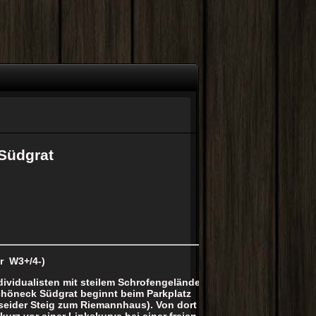
 Südgrat
r W3+/4-)
ividualisten mit steilem Schrofengelände,
Schöneck Südgrat beginnt beim Parkplatz
seider Steig zum Riemannhaus). Von dort
urz vor einer Linkskurve bei einer freien