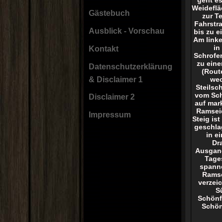
Weideflä
Gästebuch
zur T
Fahrstr
Ausblick - Vorschau
bis zu e
Am linke
in
Kontakt
Schrofen
zu eine
Datenschutzerklärung
(Rout
wec
& Disclaimer 1
Steilsc
vom Sch
Disclaimer 2
auf mar
Ramseid
Impressum
Steig is
geschlag
in e
Dr
Ausgang
Tage
spanne
Ramse
verzei
Sü
Schönf
Schön