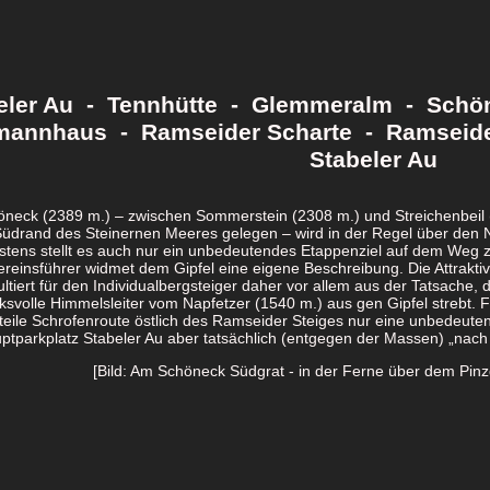
eler Au - Tennhütte - Glemmeralm - Schö
annhaus - Ramseider Scharte - Ramseider
Stabeler Au
neck (2389 m.) – zwischen Sommerstein (2308 m.) und Streichenbeil (
üdrand des Steinernen Meeres gelegen – wird in der Regel über de
stens stellt es auch nur ein unbedeutendes Etappenziel auf dem Weg zu
reinsführer widmet dem Gipfel eine eigene Beschreibung. Die Attraktiv
ultiert für den Individualbergsteiger daher vor allem aus der Tatsache, 
ksvolle Himmelsleiter vom Napfetzer (1540 m.) aus gen Gipfel strebt. 
steile Schrofenroute östlich des Ramseider Steiges nur eine unbedeute
tparkplatz Stabeler Au aber tatsächlich (entgegen der Massen) „nach 
[Bild: Am Schöneck Südgrat - in der Ferne über dem Pin