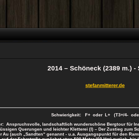
2014 – Schöneck (2389 m.) -
stefanmitterer.de
Schwierigkeit: F+ oder L+ (T3+/4- ode
r: Anspruchsvolle, landschaftlich wunderschöne Bergtour für Ind
üssigen Querungen und leichter Kletterei (I) – Der Zustieg zum 
er Au (auch „Sandten“ genannt - u.a. Ausgangspunkt für den Ram
 auf der Fahrstraße zunächst etwa 500 Meter (60 Hm) zurück, bis (k