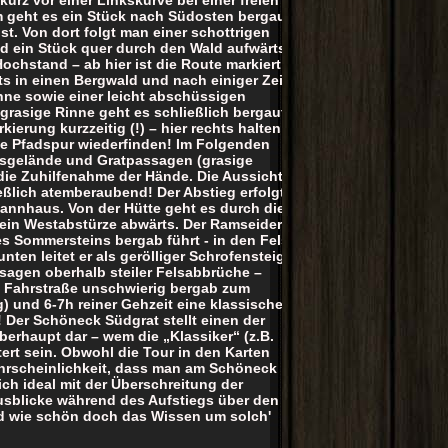
em geht es ein Stück nach Südosten bergauf
t. Von dort folgt man einer schottrigen
nd ein Stück quer durch den Wald aufwärts
Hochstand – ab hier ist die Route markiert!
s in einen Bergwald und nach einiger Zeit
nne sowie einer leicht abschüssigen
 grasige Rinne geht es schließlich bergauf
kierung kurzzeitig (!) – hier rechts halten
ie Pfadspur wiederfinden! Im Folgenden
lsgelände und Gratpassagen (grasige
) die Zuhilfenahme der Hände. Die Aussicht
eßlich atemberaubend! Der Abstieg erfolgt
annhaus. Von der Hütte geht es durch die
ein Westabstürze abwärts. Der Ramseider
des Sommersteins bergab führt - in den Fels
ten leitet er als gerölliger Schrofensteig
ssagen oberhalb steiler Felsabbrüche –
en Fahrstraße unschwierig bergab zum
) und 6-7h reiner Gehzeit eine klassische
 Der Schöneck Südgrat stellt einen der
erhaupt dar – wem die „Klassiker“ (z.B.
tert sein. Obwohl die Tour in den Karten
Wahrscheinlichkeit, dass man am Schöneck
sich ideal mit der Überschreitung der
usblicke während des Aufstiegs über den
nd wie schön doch das Wissen um solch'