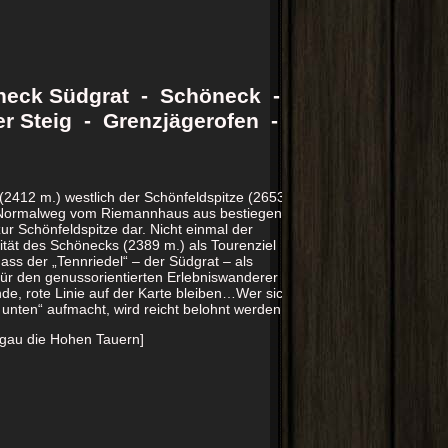
neck Südgrat - Schöneck -
 Steig - Grenzjägerofen -
2412 m.) westlich der Schönfeldspitze (2653
n Normalweg vom Riemannhaus aus bestiegen.
r Schönfeldspitze dar. Nicht einmal der
ität des Schönecks (2389 m.) als Tourenziel
dass der „Tennriedel“ – der Südgrat – als
Für den genussorientierten Erlebniswanderer
nde, rote Linie auf der Karte bleiben…Wer sich
unten“ aufmacht, wird reicht belohnt werden.
zgau die Hohen Tauern]