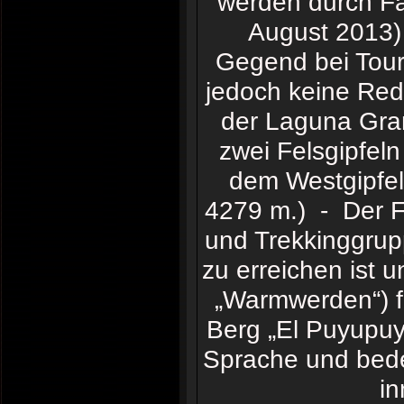
werden durch Fa
August 2013) 
Gegend bei Touri
jedoch keine Rede
der Laguna Gra
zwei Felsgipfeln
dem Westgipfel
4279 m.) - Der Fu
und Trekkinggrupp
zu erreichen ist u
„Warmwerden“) fü
Berg „El Puyupuy
Sprache und bede
in