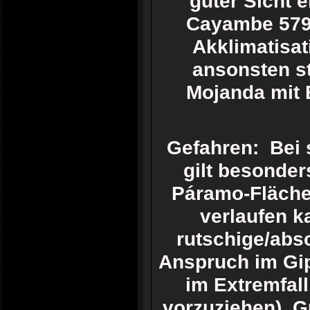
guter Sicht 
Cayambe 5790
Akklimatisat
ansonsten st
Mojanda mit 
Gefahren: Bei 
gilt besonder
Páramo-Flächen
verlaufen k
rutschige/abs
Anspruch im Gip
im Extremfall
vorzuziehen). 