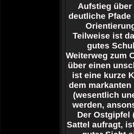
Aufstieg über
deutliche Pfad
Orientierun
Teilweise ist d
gutes Schuh
Weiterweg zum Ce
über einen unsc
ist eine kurze K
dem markanten G
(wesentlich un
werden, ansonst
Der Ostgipfel
Sattel aufragt, i