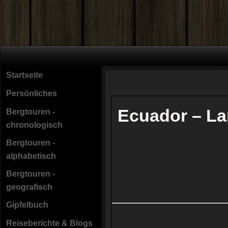
Startseite
Persönliches
Ecuador – La
Bergtouren -
chronologisch
Bergtouren -
alphabetisch
Bergtouren -
geografisch
Gipfelbuch
Reiseberichte & Blogs