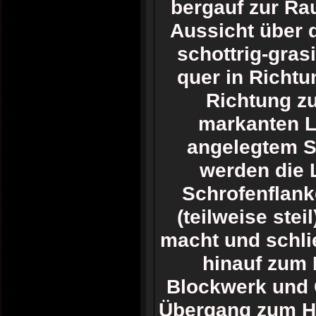
bergauf zur Rau
Aussicht über d
schottrig-gras
quer in Richtu
Richtung z
markanten L
angelegtem S
werden die 
Schrofenflank
(teilweise ste
macht und schl
hinauf zum 
Blockwerk und 
Übergang zum Hau