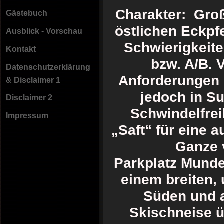
Charakter: Groß
Gästebuch
östlichen Eckpf
Ausblick - Vorschau
Schwierigkeite
Kontakt
bzw. A/B. 
Datenschutzerklärung
Anforderungen 
& Disclaimer 1
jedoch in Su
Disclaimer 2
Schwindelfrei
Impressum
„Saft“ für eine 
Ganze 
Parkplatz
Mundes
einem breiten,
Süden und a
Skischneise 