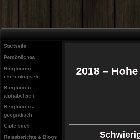
Startseite
Persönliches
2018 – Hohe
Bergtouren -
chronologisch
Bergtouren -
alphabetisch
Bergtouren -
geografisch
Gipfelbuch
Schwieri
Reiseberichte & Blogs