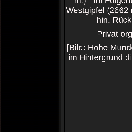
m.) - Im Folge
Westgipfel (2662
hin. Rück
Privat or
[Bild: Hohe Mund
im Hintergrund d