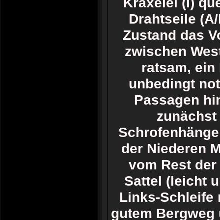
Kraxelei (I) q
Drahtseile (A
Zustand das V
zwischen West
ratsam, ein 
unbedingt not
Passagen hin
zunächst 
Schrofenhänge i
der Niederen M
vom Rest der 
Sattel (leicht
Links-Schleife
gutem Bergweg 