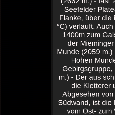
(2662 m.) - fas
Seefelder Plate
Flanke, über die 
°C) verläuft. Auc
1400m zum Gaist
der Mieminger 
Munde (2059 m.) d
Hohen Munde 
Gebirgsgruppe,
m.) - Der aus sch
die Kletterer
Abgesehen von e
Südwand, ist die
vom Ost- zum W