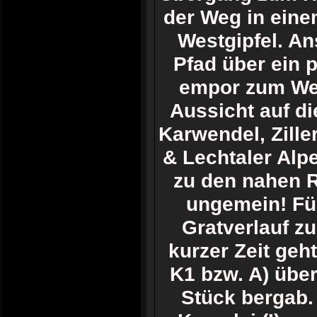
der Weg in eine
Westgipfel. An
Pfad über ein 
empor zum Wes
Aussicht auf d
Karwendel, Zille
& Lechtaler Alpe
zu den nahen R
ungemein! Für
Gratverlauf z
kurzer Zeit geht
K1 bzw. A) über
Stück bergab. 