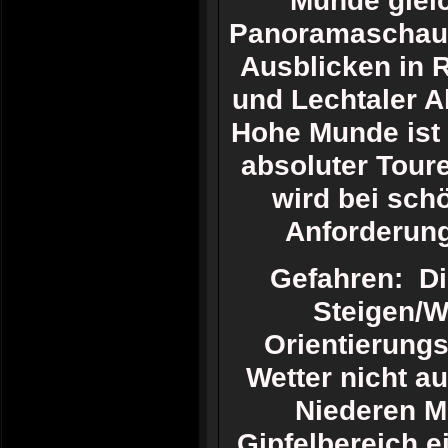
Munde gleic
Panoramaschau! 
Ausblicken in R
und Lechtaler A
Hohe Munde ist (
absoluter Tour
wird bei sch
Anforderung
Gefahren: Di
Steigen/W
Orientierungs
Wetter nicht a
Niederen M
Gipfelbereich e