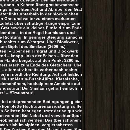
m, dann in Kehren über grasbewachsene,
ngs in leichtem Auf und Ab über den Grat
äter links unterhalb in der blockreichen
igen Grat und weiter zu einem markanten
e, zuletzt über schuttige Hänge empor zum
 Grat sowie ein kleines Firnfeld zum Ende
ber den – in der Regel harmlosen und
he Richtung. In geringer Steigung zunächst
ch rechts zum Westgrat. Über Blockwerk,
zum Gipfel des Similaun (3606 m.) –
en! – Über den Firngrat und Blockwerk
end – knapp links der Felsen – über den
ne Flanke bergab, auf den Punkt 3260 m.
rners rasch zum Ende des Gletschers. Über
– alternativ bereits vorher nach rechts
er) in nördliche Richtung. Auf schließlich
ück zur Martin-Busch-Hütte. Klassische,
nderschönem, hochalpinem Ambiente auf
enusstour! Der Similaun gehört einfach in
s! – #Traumtour!
 – bei entsprechenden Bedingungen gleicht
ie komplette Hochtourenausrüstung sollte
n Solisten bestiegen, trotz der so gut wie
n werden! Bei Nebel und verwehter Spur
h problematisch werden! Das (bei schönem
 man sich im alpinen, vergletscherten
! Der Zustieg über den Marzellkamm führt