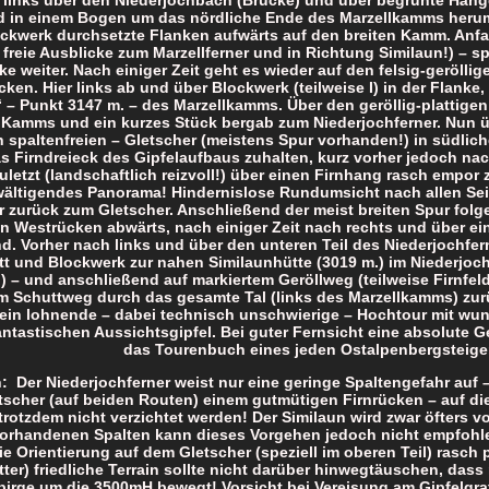
d in einem Bogen um das nördliche Ende des Marzellkamms heru
ckwerk durchsetzte Flanken aufwärts auf den breiten Kamm. Anfa
s freie Ausblicke zum Marzellferner und in Richtung Similaun!) – sp
ke weiter. Nach einiger Zeit geht es wieder auf den felsig-geröll
cken. Hier links ab und über Blockwerk (teilweise I) in der Flank
“ – Punkt 3147 m. – des Marzellkamms. Über den geröllig-plattigen
 Kamms und ein kurzes Stück bergab zum Niederjochferner. Nun ü
h spaltenfreien – Gletscher (meistens Spur vorhanden!) in südlic
s Firndreieck des Gipfelaufbaus zuhalten, kurz vorher jedoch na
uletzt (landschaftlich reizvoll!) über einen Firnhang rasch empor 
ältigendes Panorama! Hindernislose Rundumsicht nach allen Seit
r zurück zum Gletscher. Anschließend der meist breiten Spur folg
n Westrücken abwärts, nach einiger Zeit nach rechts und über ei
d. Vorher nach links und über den unteren Teil des Niederjochfe
t und Blockwerk zur nahen Similaunhütte (3019 m.) im Niederjoch 
) – und anschließend auf markiertem Geröllweg (teilweise Firnfeld
m Schuttweg durch das gesamte Tal (links des Marzellkamms) zur
in lohnende – dabei technisch unschwierige – Hochtour mit wu
antastischen Aussichtsgipfel. Bei guter Fernsicht eine absolute G
das Tourenbuch eines jeden Ostalpenbergsteiger
: Der Niederjochferner weist nur eine geringe Spaltengefahr auf
tscher (auf beiden Routen) einem gutmütigen Firnrücken – auf d
trotzdem nicht verzichtet werden! Der Similaun wird zwar öfters vo
orhandenen Spalten kann dieses Vorgehen jedoch nicht empfohle
ie Orientierung auf dem Gletscher (speziell im oberen Teil) rasc
ter) friedliche Terrain sollte nicht darüber hinwegtäuschen, dass
irge um die 3500mH bewegt! Vorsicht bei Vereisung am Gipfelgrat