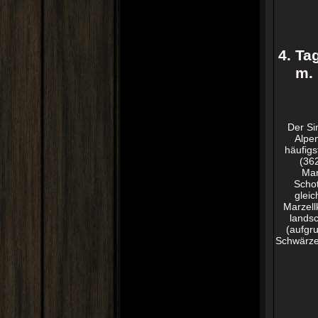
4. T
m.
Der Si
Alpen
häufigs
(362
Mar
Schot
gleic
Marzell
landsc
(aufgr
Schwärze 