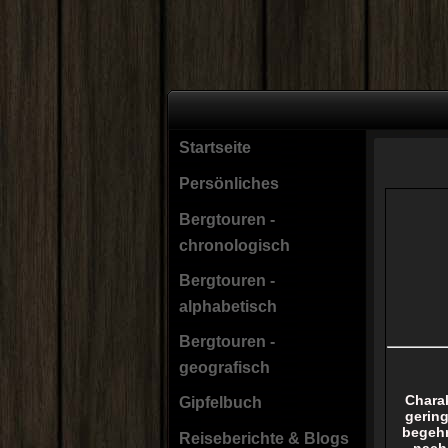
Startseite
Persönliches
Bergtouren -
chronologisch
Bergtouren -
alphabetisch
Bergtouren -
geografisch
Charak
Gipfelbuch
gering
begehr
Reiseberichte & Blogs
nach