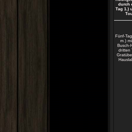
durch 
Tag 1.) 
Tou
Fünf-Tag
m.) mi
Busch-H
dritten
Gratübe
Hausla