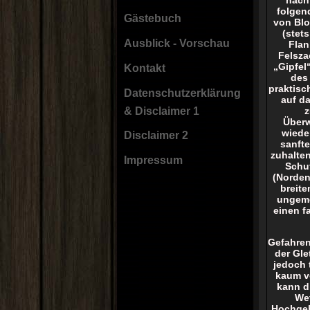
folgen
Gästebuch
von Blo
(stet
Ausblick - Vorschau
Flan
Felsza
„Gipfel
Kontakt
des
praktisc
Datenschutzerklärung
auf da
z
& Disclaimer 1
Überw
wiede
Disclaimer 2
sanfte
zuhalten
Impressum
Schut
(Norden
breite
ungeme
einen f
Gefahren
der Gle
jedoch 
kaum v
kann d
Wet
Hochgeb