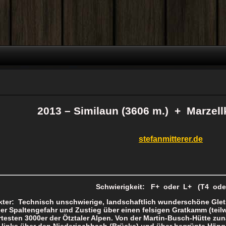
2013 – Similaun (3606 m.) + Marzel
stefanmitterer.de
Schwierigkeit: F+ oder L+ (T4 ode
ter: Technisch unschwierige, landschaftlich wunderschöne Glets
er Spaltengefahr und Zustieg über einen felsigen Gratkamm (teilw
testen 3000er der Ötztaler Alpen. Von der Martin-Busch-Hütte zun
 links über den Niederjochbach (Brücke) und über begrünte Häng