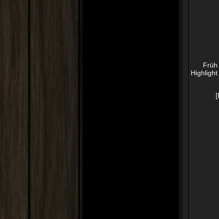
Früh
Highligh
[