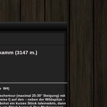
lkamm (3147 m.)
r W4)
chertour (maximal 25-30° Steigung) mit
eise I) auf den – neben der Wildspitze –
ächst ein kurzes Stück taleinwärts, dann
e ein Stück bergauf. Den Markierungen