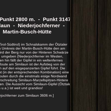
unkt 2800 m. - Punkt 3147
laun - Niederjochferner -
- Martin-Busch-Hütte
Tirol-Südtirol) im Schnalskamm der Ötztaler
im Umkreis der Martin-Busch-Hütte den am
ird der Berg nur von der Hinteren Schwärze
ern umgeben (Niederjochferner im Westen,
hin fällt der Gipfel in ein weltenfernes
oute am Similaun ist der Aufstieg von der
 auf den eisgepanzerten Gipfel führt. Die
t (in der entsprechenden Kombination) eine
outen durch die einstmals eisige Nordwand
schreitung Similaun-Marzellspitzen-Hintere
n. Die Aussicht vom Similaun-Gipfel (Ötztaler
u.a.) ist weit und grandios!
erjochferner zum Similaun 3606 m.]