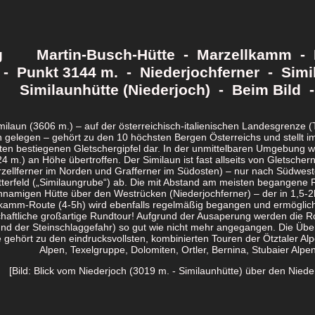
ag Martin-Busch-Hütte - Marzellkamm - P
 - Punkt 3144 m. - Niederjochferner - Simi
Similaunhütte (Niederjoch) - Beim Bild 
milaun (3606 m.) – auf der österreichisch-italienischen Landesgrenze (
 gelegen – gehört zu den 10 höchsten Bergen Österreichs und stellt 
ten bestiegenen Gletschergipfel dar. In der unmittelbaren Umgebung w
4 m.) an Höhe übertroffen. Der Similaun ist fast allseits von Gletsch
zellferner im Norden und Grafferner im Südosten) – nur nach Südwesten 
terfeld („Similaungrube“) ab. Die mit Abstand am meisten begangene R
hnamigen Hütte über den Westrücken (Niederjochferner) – der in 1,5-2h
kamm-Route (4-5h) wird ebenfalls regelmäßig begangen und ermöglich
haftliche großartige Rundtour! Aufgrund der Ausaperung werden die R
und der Steinschlaggefahr) so gut wie nicht mehr angegangen. Die Über
gehört zu den eindrucksvollsten, kombinierten Touren der Ötztaler Alpe
Alpen, Texelgruppe, Dolomiten, Ortler, Bernina, Stubaier Alpen 
[Bild: Blick vom Niederjoch (3019 m. - Similaunhütte) über den Nied