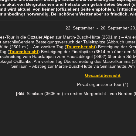
ein akut von Bergrutschen und Felsstürzen gefährdetes Gebiet (
und wird aktuell von keiner (offiziellen) Seite empfohlen. Trittsich
r unbedingt notwendig. Bei schönem Wetter aber so friedlich, wie
22. September - 26. September 20
es-Tour in die Ötztaler Alpen zur Martin-Busch-Hütte (2501 m.) – Am e
t anschließendem Besteigungsversuch der Talleitspitze (Abbruch unterh
ütte (2501 m.) – Am zweiten Tag (
Tourenbericht
) Besteigung der Kr
 Tag (
Tourenbericht
) Besteigung der Fineilspitze (3514 m.) über den 
rschreitung vom Hauslabjoch zum Hauslabkogel (3402) über den Südwes
bkogel Ostflanke. Am vierten Tag Überschreitung des Marzellkamms (3
Similaun – Abstieg zur Martin-Busch-Hütte via Similaunhütte. Am 
Gesamtübersicht
Privat organisierte Tour (4)
[Bild: Similaun (3606 m.) im ersten Morgenlicht - von Norden