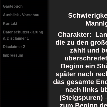
Gästebuch
Schwierigk
Ausblick - Vorschau
Mannlg
Kontakt
Datenschutzerklärung
Charakter: Lang
& Disclaimer 1
die zu den groß
Disclaimer 2
zählt und b
Impressum
überschreite
Beginn ein Stü
später nach rec
das gesamte End
nach links ü
(Steigspuren) 
zum Beginn des