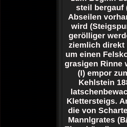
steil bergauf 
Abseilen vorha
wird (Steigspu
gerölliger wer
ziemlich direkt 
um einen Felsko
grasigen Rinne w
(I) empor zu
Kehlstein 18
latschenbewac
Klettersteigs. 
die von Schart
Mannlgrates (B/