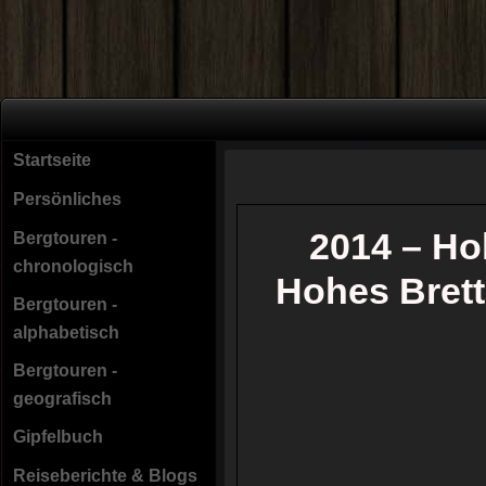
Startseite
Persönliches
2014 – Ho
Bergtouren -
chronologisch
Hohes Brett
Bergtouren -
alphabetisch
Bergtouren -
geografisch
Gipfelbuch
Reiseberichte & Blogs