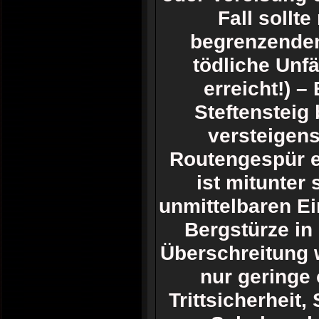
Fall sollt
begrenzenden
tödliche Unf
erreicht!) 
Steftensteig 
versteigens
Routengespür er
ist mitunter
unmittelbaren E
Bergstürze in 
Überschreitung w
nur geringe 
Trittsicherheit,