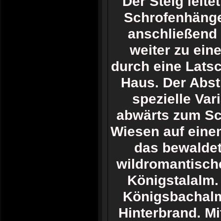
Der Steig leit
Schrofenhänge
anschließend 
weiter zu ein
durch eine Lats
Haus. Der Abst
spezielle Var
abwärts zum Sch
Wiesen auf einem
das bewaldet
wildromantische
Königstalalm.
Königsbachalm
Hinterbrand. M