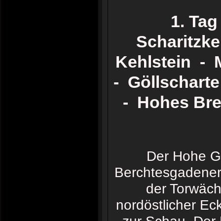
1. Ta
Scharitzke
Kehlstein - M
- Göllscharte
- Hohes Bret
Der Hohe Gö
Berchtesgadener 
der Torwächt
nordöstlicher Ec