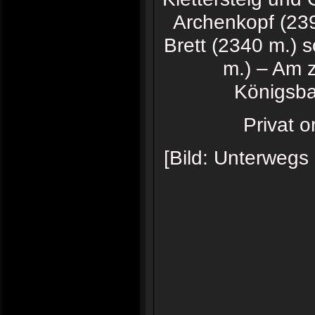
Archenkopf (239
Brett (2340 m.) 
m.) – Am z
Königsba
Privat o
[Bild: Unterwegs