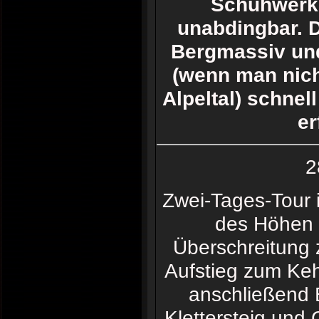
Schuhwerk 
unabdingbar. D
Bergmassiv und
(wenn man nicht
Alpeltal) schnel
er
2
Zwei-Tages-Tour 
des Höhen 
Überschreitung 
Aufstieg zum Keh
anschließend 
Klettersteig und 