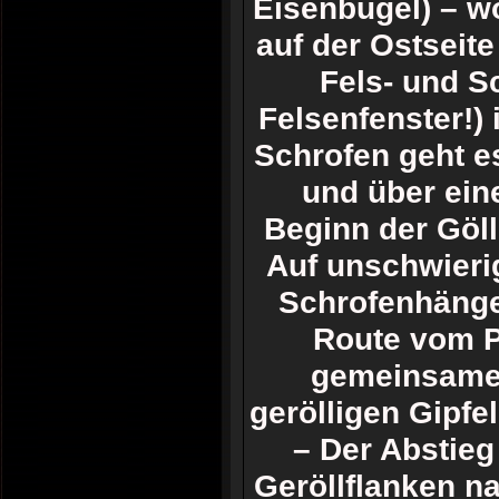
Eisenbügel) – wo
auf der Ostseite
Fels- und S
Felsenfenster!) 
Schrofen geht es
und über ein
Beginn der Göll
Auf unschwierig
Schrofenhänge 
Route vom Pu
gemeinsamer
gerölligen Gipfe
– Der Abstieg
Geröllflanken n