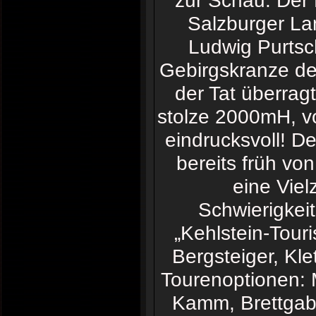
zur Schau. Der
Salzburger La
Ludwig Purtsc
Gebirgskranze der
der Tat überrag
stolze 2000mH, vo
eindrucksvoll! D
bereits früh vo
eine Viel
Schwierigkei
„Kehlstein-Touri
Bergsteiger, Kle
Tourenoptionen: M
Kamm, Brettgab