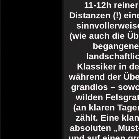
11-12h reine
Distanzen (!) ein
sinnvollerweise
(wie auch die Üb
begangene
landschaftli
Klassiker in d
während der Übe
grandios – sowoh
wilden Felsgra
(an klaren Tage
zählt. Eine kla
absoluten „Must
und auf einen gr