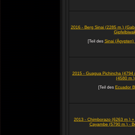
2016 - Berg Sinai (2285 m.) (Gab
Gipfelbiwa
[Teil des
Sinai (Ägypten)
2015 - Guagua Pichincha (4794 
(4580 m.)
[Teil des
Ecuador B
2013 - Chimborazo (6263 m.) + 
Cayambe (5790 m.) - B