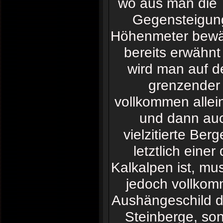
wo aus man die T
Gegensteigun
Höhenmeter bewält
bereits erwähnt
wird man auf 
grenzender 
vollkommen allei
und dann auch
vielzitierte Be
letztlich ein
Kalkalpen ist, mus
jedoch vollkomm
Aushängeschild d
Steinberge, so