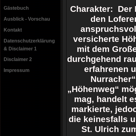
Charakter: Der 
Gästebuch
den Loferer
Ausblick - Vorschau
anspruchsvolle
Kontakt
versicherte Höh
Datenschutzerklärung
mit dem Großen
& Disclaimer 1
durchgehend raue
Disclaimer 2
erfahrenen u
Impressum
Nurracher“
„Höhenweg“ mögl
mag, handelt e
markierte, jedo
die keinesfalls 
St. Ulrich z