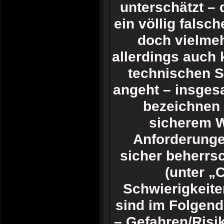
unterschätzt –
ein völlig falsc
doch vielmeh
allerdings auch 
technischen S
angeht – insgesa
bezeichnen 
sicherem W
Anforderungen
sicher beherrs
(unter „
Schwierigkeite
sind im Folgende
– Gefahren/Risi