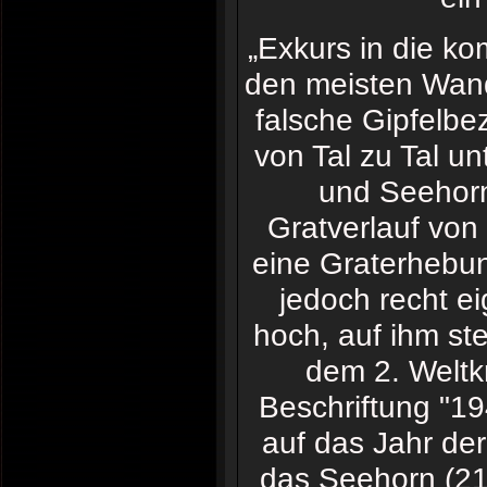
„Exkurs in die ko
den meisten Wand
falsche Gipfelbe
von Tal zu Tal u
und Seehorn;
Gratverlauf von
eine Graterhebun
jedoch recht e
hoch, auf ihm st
dem 2. Weltkr
Beschriftung "19
auf das Jahr der
das Seehorn (21