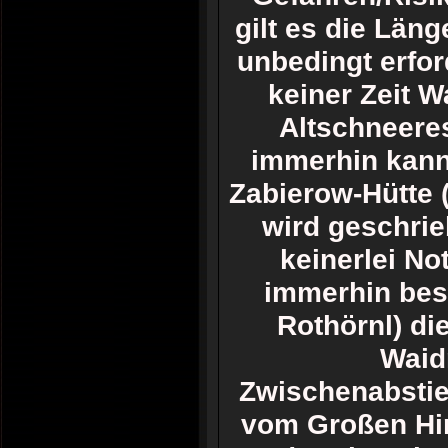
gilt es die Län
unbedingt erfor
keiner Zeit W
Altschneeres
immerhin kann
Zabierow-Hütte (
wird geschri
keinerlei No
immerhin bes
Rothörnl) di
Waid
Zwischenabstie
vom Großen Hin