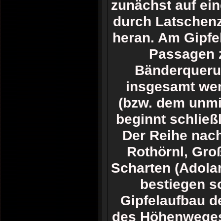
zunächst auf ein
durch Latschenz
heran. Am Gipfe
Passagen z
Bänderquerun
insgesamt wen
(bzw. dem unmi
beginnt schließ
Der Reihe nach
Rothörnl, Gro
Scharten (Adolar
bestiegen s
Gipfelaufbau d
des Höhenweges