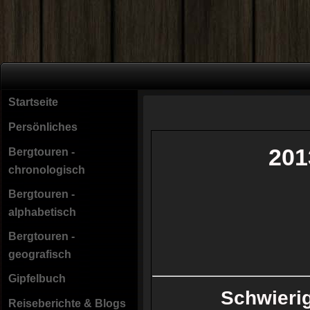
Startseite
Persönliches
201
Bergtouren -
chronologisch
Bergtouren -
alphabetisch
Bergtouren -
geografisch
Gipfelbuch
Schwieri
Reiseberichte & Blogs