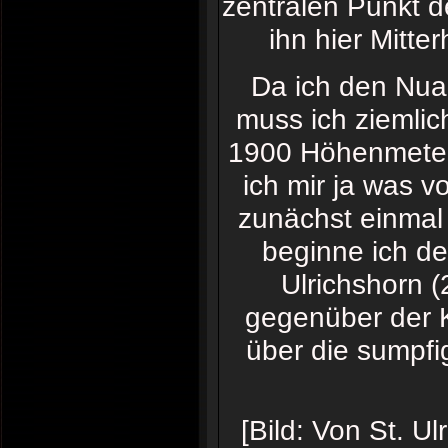
zentralen Punkt d
ihn hier Mitte
Da ich den Nua
muss ich ziemlic
1900 Höhenmeter 
ich mir ja was 
zunächst einmal 
beginne ich d
Ulrichshorn 
gegenüber der K
über die sumpfi
[Bild: Von St. U