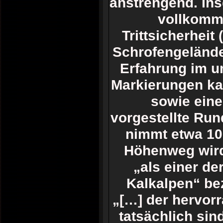
anstrengend. In
vollkomme
Trittsicherheit
Schrofengelände)
Erfahrung im u
Markierungen ka
sowie eine
vorgestellte Run
nimmt etwa 10
Höhenweg wird 
„als einer d
Kalkalpen“ bez
„[…] der hervorr
tatsächlich sin