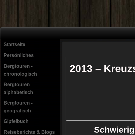
Startseite
Persönliches
2013 – Kreuzs
Bergtouren -
chronologisch
Bergtouren -
alphabetisch
Bergtouren -
geografisch
Gipfelbuch
Schwieri
Reiseberichte & Blogs