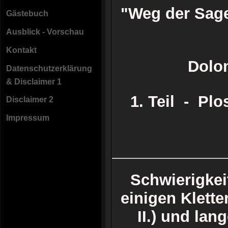
"Weg der Sag
Gästebuch
Ausblick - Vorschau
Kontakt
Dolo
Datenschutzerklärung
& Disclaimer 1
1. Teil - Plo
Disclaimer 2
Impressum
Schwierigkei
einigen Klette
II.) und la