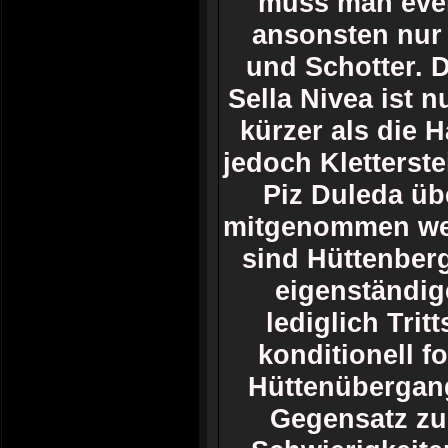
muss man even
ansonsten nur 
und Schotter. D
Sella Nivea ist 
kürzer als die 
jedoch Kletterst
Piz Duleda üb
mitgenommen wer
sind Hüttenberg
eigenständig
lediglich Trit
konditionell 
Hüttenübergang
Gegensatz zu