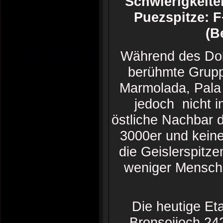
Schwierigkeite
Puezspitze:
(B
Während des Dol
berühmte Gruppe
Marmolada, Pala 
jedoch nicht i
östliche Nachbar d
3000er und keine
die Geislerspitze
weniger Mensche
Die heutige Et
Bronsoijoch 242