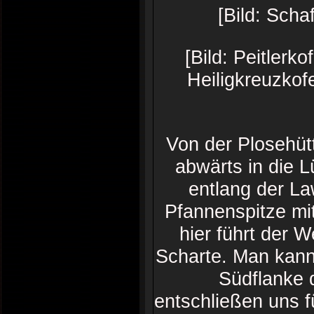
[Bild: Scha
[Bild: Peitlerk
Heiligkreuzkofe
Von der Plosehüt
abwärts in die 
entlang der L
Pfannenspitze mi
hier führt der W
Scharte. Man kann
Südflanke 
entschließen uns f