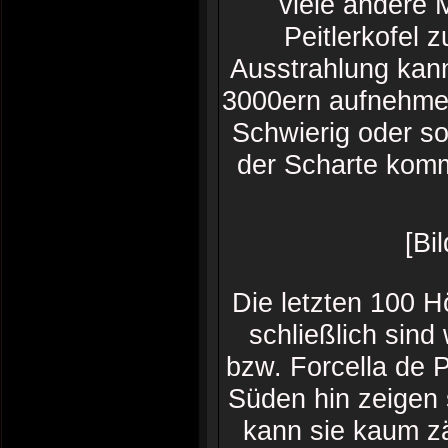
viele andere 
Peitlerkofel 
Ausstrahlung kan
3000ern aufnehmen
Schwierig oder sog
der Scharte komm
[Bi
Die letzten 100 H
schließlich sind
bzw. Forcella de P
Süden hin zeigen 
kann sie kaum zä