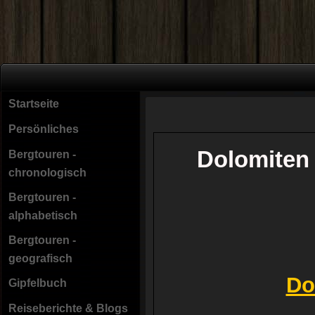
Startseite
Persönliches
Dolomiten 
Bergtouren -
chronologisch
Bergtouren -
alphabetisch
Bergtouren -
geografisch
Do
Gipfelbuch
Reiseberichte & Blogs