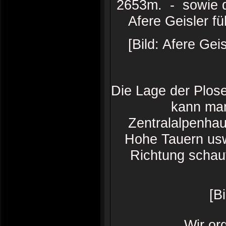
2653m. - sowie de
Afere Geisler f
[Bild: Afere Gei
Die Lage der Ploseh
kann man
Zentralalpenhau
Hohe Tauern usw
Richtung schaut
[B
Wir or