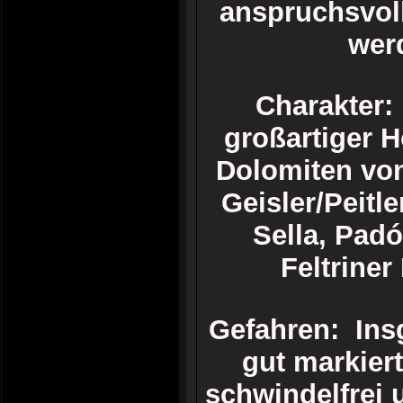
anspruchsvol
werd
Charakter:
großartiger 
Dolomiten von
Geisler/Peitl
Sella, Pad
Feltrine
Gefahren: Ins
gut markiert
schwindelfrei 