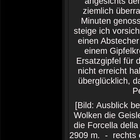
angesichts der
ziemlich überr
Minuten genoss
steige ich vorsic
einen Abstecher 
einem Gipfelkr
Ersatzgipfel für 
nicht erreicht h
überglücklich, d
P
[Bild: Ausblick b
Wolken die Geisle
die Forcella dell
2909 m. - rechts 