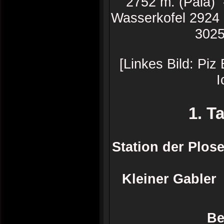
2752 m. (Pala) -
Wasserkofel 2924 
3025
[Linkes Bild: Piz
I
1. T
Station der Plo
Kleiner Gabler
Be