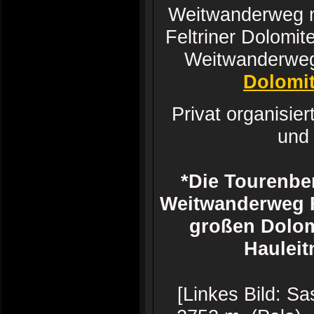
Weitwanderweg n
Feltriner Dolomi
Weitwanderweg
Dolomit
Privat organisie
und 
*Die Tourenber
Weitwanderweg 
großen Dolom
Hauleit
[Linkes Bild: S