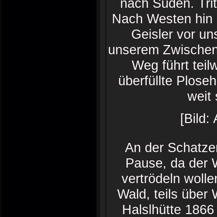
nach Süden. Trit
Nach Westen hin i
Geisler vor u
unserem Zwischenz
Weg führt teil
überfüllte Plose
weit 
[Bild:
An der Schatze
Pause, da der W
vertrödeln wolle
Wald, teils über
Halslhütte 1866