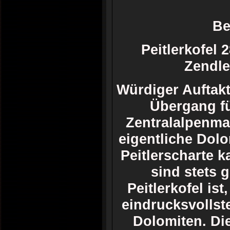
Be
Peitlerkofel
Zendle
Würdiger Auftak
Übergang fü
Zentralalpenma
eigentliche Dolo
Peitlerscharte 
sind stets 
Peitlerkofel ist
eindrucksvollst
Dolomiten. Di