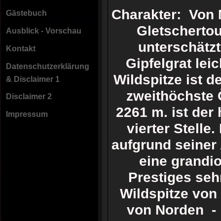
Charakter: Von
Gästebuch
Gletschertou
Ausblick - Vorschau
unterschätzt
Kontakt
Gipfelgrat leic
Datenschutzerklärung
Wildspitze ist d
& Disclaimer 1
zweithöchste 
Disclaimer 2
2261 m. ist der
Impressum
vierter Stelle
aufgrund seiner
eine grandi
Prestiges sehr
Wildspitze von
von Norden - 