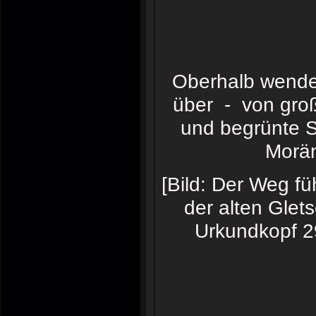
Oberhalb wende
über - von gro
und begrünte S
Morän
[Bild: Der Weg fü
der alten Glet
Urkundkopf 29