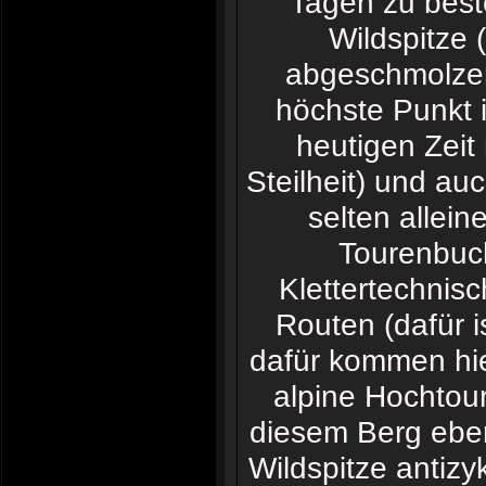
Tagen zu best
Wildspitze 
abgeschmolzen
höchste Punkt i
heutigen Zeit
Steilheit) und a
selten allein
Tourenbuch
Klettertechnis
Routen (dafür i
dafür kommen hier
alpine Hochtou
diesem Berg eben
Wildspitze antiz