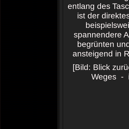
entlang des Tas
ist der direk
beispielswe
spannendere Auf
begrünten und
ansteigend in R
[Bild: Blick zu
Weges - i