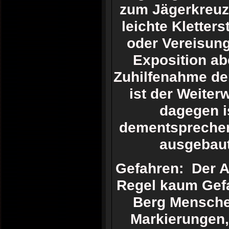
zum Jägerkreuz
leichte Kletter
oder Vereisun
Exposition ab
Zuhilfenahme der
ist der Weite
dagegen i
dementsprechend
ausgebaut
Gefahren: Der Au
Regel kaum Gefa
Berg Menschen
Markierungen,