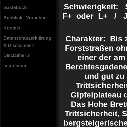
Schwierigkeit:
Gästebuch
F+ oder L+ / Je
Ausblick - Vorschau
Kontakt
Charakter: Bis 
Datenschutzerklärung
& Disclaimer 1
Forststraßen ohn
einer der am
Disclaimer 2
Berchtesgadener
Impressum
und gut zu
Trittsicherhei
Gipfelplateau d
Das Hohe Brett
Trittsicherheit,
bergsteigerisch