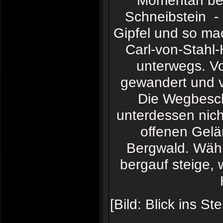
Momentan besc
Schneibstein -
Gipfel und so ma
Carl-von-Stahl-
unterwegs. Vo
gewandert und ve
Die Wegbescha
unterdessen nic
offenen Gelä
Bergwald. Währ
bergauf steige,
[Bild: Blick ins 