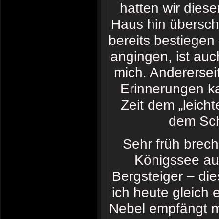
hatten wir dies
Haus hin überschr
bereits bestiegen
angingen, ist auch
mich. Anderersei
Erinnerungen ka
Zeit dem „leich
dem Sch
Sehr früh brec
Königssee auf
Bergsteiger – di
ich heute gleich
Nebel empfängt mi