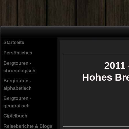
Startseite
Persönliches
2011 
Bergtouren -
chronologisch
Hohes Bre
Bergtouren -
alphabetisch
Bergtouren -
geografisch
Gipfelbuch
Reiseberichte & Blogs