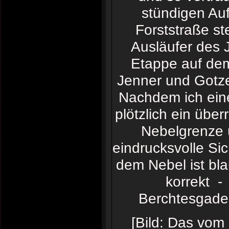
stündigen Auf
Forststraße st
Ausläufer des 
Etappe auf dem
Jenner und Gotz
Nachdem ich eine
plötzlich ein übe
Nebelgrenze ü
eindrucksvolle Si
dem Nebel ist bl
korrekt -
Berchtesgaden
[Bild: Das vom