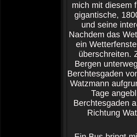
mich mit diesem f
gigantische, 18
und seine inte
Nachdem das Wette
ein Wetterfenst
überschreiten. 
Bergen unterwegs
Berchtesgaden von 
Watzmann aufgrun
Tage angebli
Berchtesgaden an
Richtung Wat
Ein Bus bringt 