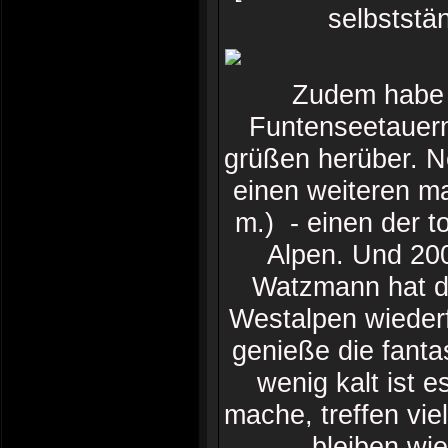
selbststä
Zudem habe i
Funtenseetauern
grüßen herüber. N
einen weiteren m
m.) - einen der t
Alpen. Und 200
Watzmann hat d
Westalpen wiederf
genieße die fantas
wenig kalt ist 
mache, treffen vie
bleiben wi