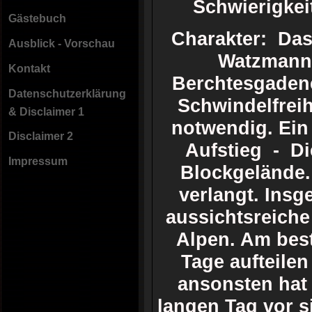
Schwierigke
Gästebuch
Charakter: Das
Ausblick - Vorschau
Watzmann 
Kontakt
Berchtesgadene
Datenschutzerklärung
Schwindelfreih
& Disclaimer 1
notwendig. Ein 
Disclaimer 2
Aufstieg - Di
Impressum
Blockgelände. 
verlangt. Insg
aussichtsreiche
Alpen. Am best
Tage aufteile
ansonsten hat 
langen Tag vor s