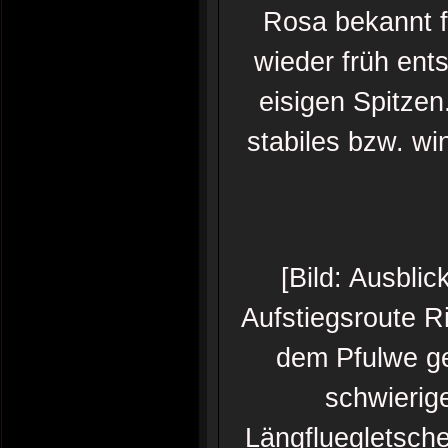
Rosa bekannt f
wieder früh ent
eisigen Spitzen
stabiles bzw. w
[Bild: Ausbli
Aufstiegsroute R
dem Pfulwe ge
schwierig
Längfluegletsch