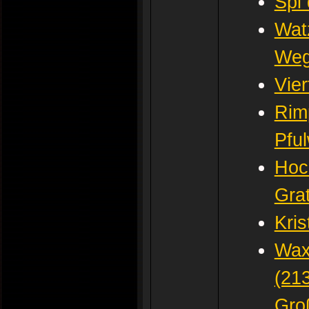
Spi 
Wat
Weg
Vie
Rim
Pfu
Hoc
Gra
Kri
Wax
(21
Gro