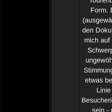
Tourenb
Form. 
(ausgewäh
den Dokum
mich auf
Schwerp
ungewöh
Stimmung
etwas be
Linie
Besucheri
sein -