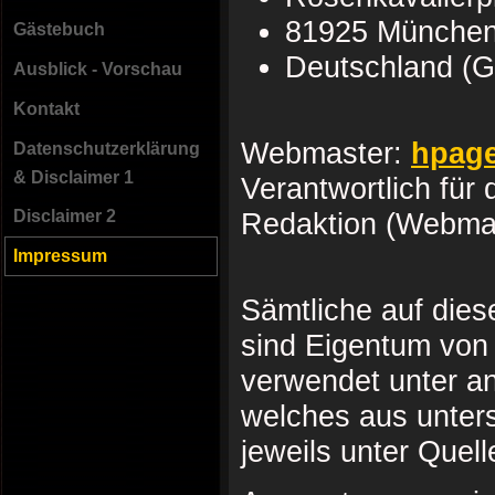
81925 Münche
Gästebuch
Deutschland (
Ausblick - Vorschau
Kontakt
Webmaster:
hpage
Datenschutzerklärung
& Disclaimer 1
Verantwortlich für d
Disclaimer 2
Redaktion (Webma
Impressum
Sämtliche auf dies
sind Eigentum von 
verwendet unter an
welches aus unters
jeweils unter Quel