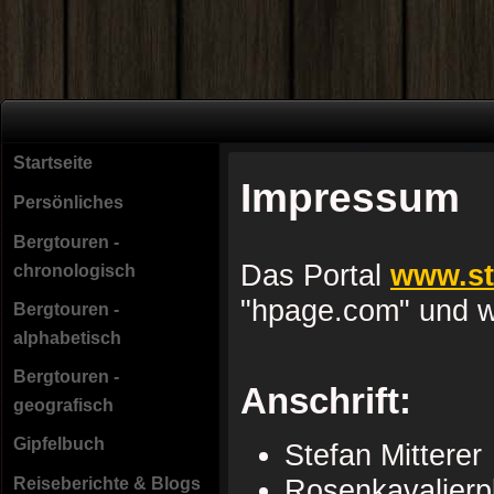
Startseite
Impressum
Persönliches
Bergtouren -
Das Portal
www.st
chronologisch
"hpage.com" und wi
Bergtouren -
alphabetisch
Bergtouren -
Anschrift:
geografisch
Gipfelbuch
Stefan Mitterer
Reiseberichte & Blogs
Rosenkavalierp