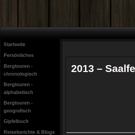
Startseite
Persönliches
2013 – Saal
Bergtouren -
chronologisch
Bergtouren -
alphabetisch
Bergtouren -
geografisch
Gipfelbuch
Reiseberichte & Blogs