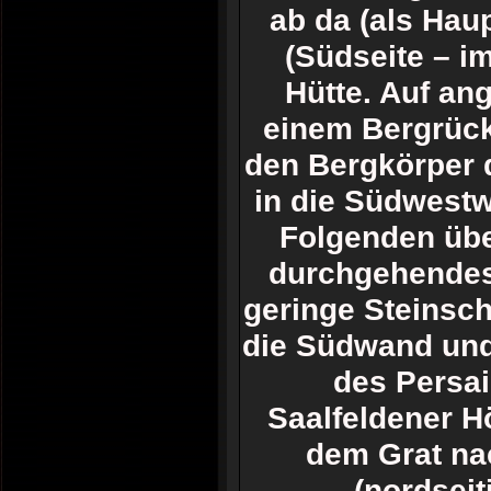
ab da (als Hau
(Südseite – i
Hütte. Auf an
einem Bergrück
den Bergkörper 
in die Südwestw
Folgenden übe
durchgehendes 
geringe Steinsch
die Südwand und
des Persai
Saalfeldener H
dem Grat nac
(nordseit