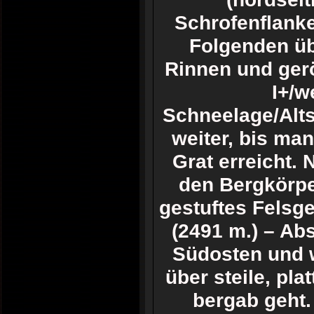
Schrofenflanke
Folgenden üb
Rinnen und geröl
I+/w
Schneelage/Alts
weiter, bis ma
Grat erreicht.
den Bergkörpe
gestuftes Felsge
(2491 m.) – Ab
Südosten und we
über steile, pla
bergab geht.