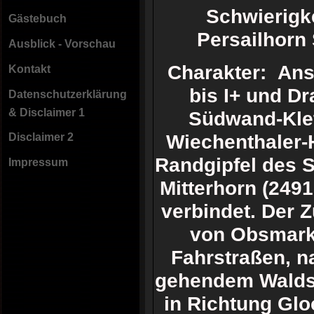
Schwierig
Gästebuch
Persailhorn
Ausblick - Vorschau
Charakter: Ansp
Kontakt
bis I+ und D
Datenschutzerklärung
& Disclaimer 1
Südwand-Klett
Wiechenthaler-
Disclaimer 2
Randgipfel des S
Impressum
Mitterhorn (2491
verbindet. Der Z
von Obsmarkt
Fahrstraßen, n
gehendem Waldst
in Richtung Gl