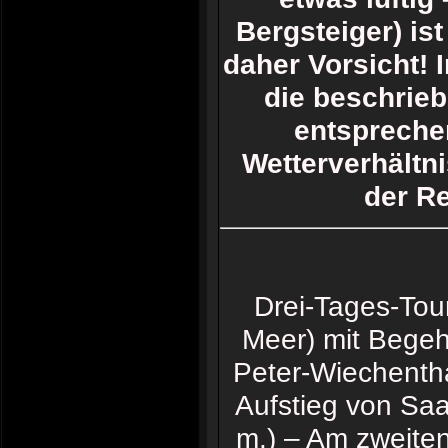
Bergsteiger) is
daher Vorsicht! I
die beschrie
entspreche
Wetterverhältn
der R
Drei-Tages-Tou
Meer) mit Bege
Peter-Wiechenth
Aufstieg von Saa
m.) – Am zweiten