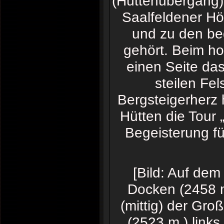
(Hüttenübergang)
Saalfeldener H
und zu den be
gehört. Beim ho
einen Seite das
steilen Fe
Bergsteigerherz 
Hütten die Tour 
Begeisterung fü
[Bild: Auf dem
Docken (2458 m
(mittig) der Gro
(2523 m.) link