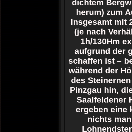
dichtem Bergwa
herum) zum A
Insgesamt mit 
(je nach Verhä
1h/130Hm ext
aufgrund der 
schaffen ist – b
während der Höh
des Steinernen
Pinzgau hin, d
Saalfeldener 
ergeben eine k
nichts man
Lohnendsten 