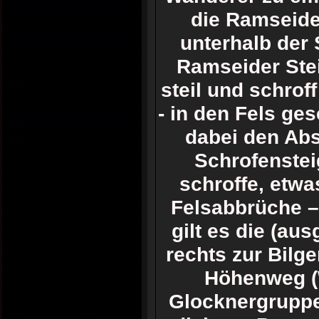
die Ramseide
unterhalb der
Ramseider Stei
steil und schrof
- in den Fels ge
dabei den Abst
Schrofenstei
schroffe, etwa
Felsabbrüche –
gilt es die (au
rechts zur Bilg
Höhenweg (W
Glocknergruppe!