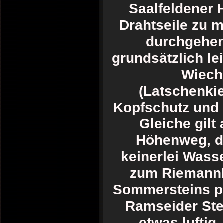
Saalfeldener 
Drahtseile zu m
durchgehen
grundsätzlich le
Wieche
(Latschenkie
Kopfschutz und
Gleiche gilt
Höhenweg, d
keinerlei Wass
zum Riemannh
Sommersteins pri
Ramseider Stei
etwas luftig