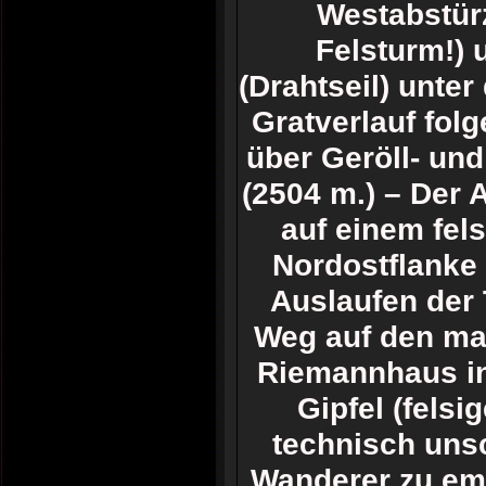
Westabstür
Felsturm!)
(Drahtseil) unte
Gratverlauf folg
über Geröll- und
(2504 m.) – Der 
auf einem fel
Nordostflanke 
Auslaufen der 
Weg auf den ma
Riemannhaus in
Gipfel (felsi
technisch unsc
Wanderer zu em