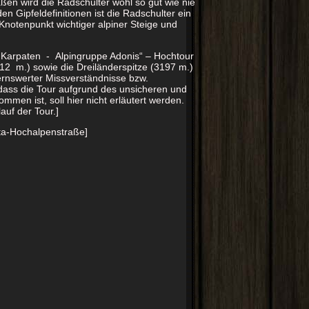
n wird die Radschulter wohl so gut wie nie
n Gipfeldefinitionen ist die Radschulter ein
 Knotenpunkt wichtiger alpiner Steige und
on Karpaten - Alpingruppe Adonis“ – Hochtour
12 m.) sowie die Dreiländerspitze (3197 m.)
ernswerter Missverständnisse bzw.
 dass die Tour aufgrund des unsicheren und
mmen ist, soll hier nicht erläutert werden.
auf der Tour.]
tta-Hochalpenstraße]