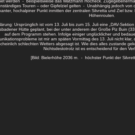
net werden - beispielsweise das Watzmann Hocheck. Zugegebenermaße
enständiges Touren – oder Gipfelziel gelten - Unabhängig jedoch von de
anter, hochalpiner Punkt inmitten der zentralen Silvretta und Ziel bzw.
Höhenrouten.
lärung: Ursprünglich ist vom 13. Juli bis zum 15. Juli eine „DAV-Sekti
sbadener Hütte geplant, bei der unter anderem der Große Piz Buin (33
auf dem Programm stehen. Infolge einiger unglücklicher und bedau
ikationsprobleme ist mir am späten Vormittag des 13. Juli nicht klar,
cheinlich schlechten Wetters abgesagt ist. Wie dies alles zustande geko
Nichtsdestotrotz ist es entscheidend für den Verl
[Bild: Bielerhöhe 2036 m. - höchster Punkt der Silvre