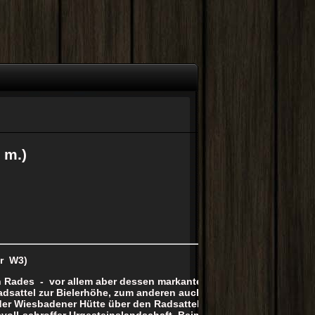
 m.)
r W3)
n Rades - vor allem aber dessen markante
adsattel zur Bielerhöhe, zum anderen auch
er Wiesbadener Hütte über den Radsattel
ksvoll-schroffer Urgesteinslandschaft. Beim