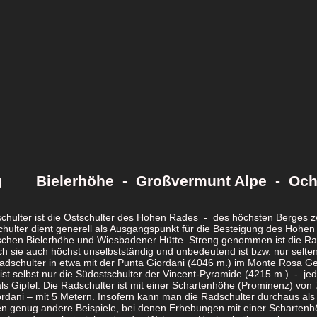
ag Bielerhöhe - Großvermunt Alpe - Ochs
chulter ist die Ostschulter des Hohen Rades - des höchsten Berges zwi
hulter dient generell als Ausgangspunkt für die Besteigung des Hohen
schen Bielerhöhe und Wiesbadener Hütte. Streng genommen ist die Rad
h sie auch höchst unselbstständig und unbedeutend ist bzw. nur selte
Radschulter in etwa mit der Punta Giordani (4046 m.) im Monte Rosa Ge
ist selbst nur die Südostschulter der Vincent-Pyramide (4215 m.) - jedoc
ls Gipfel. Die Radschulter ist mit einer Schartenhöhe (Prominenz) von 
rdani – mit 5 Metern. Insofern kann man die Radschulter durchaus als 
en genug andere Beispiele, bei denen Erhebungen mit einer Schartenhö