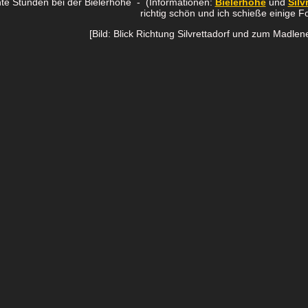
te Stunden bei der Bielerhöhe - (Informationen:
Bielerhöhe
und
Silv
richtig schön und ich schieße einige F
[Bild: Blick Richtung Silvrettadorf und zum Madle