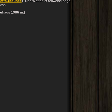
retta-Stausee
). Das Wetter ist teilweise sogar
otos.
nerhaus 1986 m.]