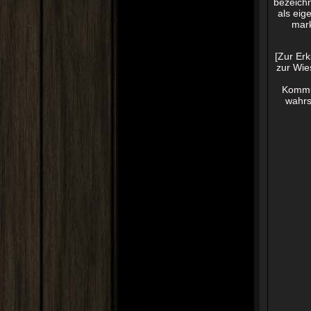
bezeich
als eig
mark
[Zur Erk
zur Wie
Kommun
wahrs