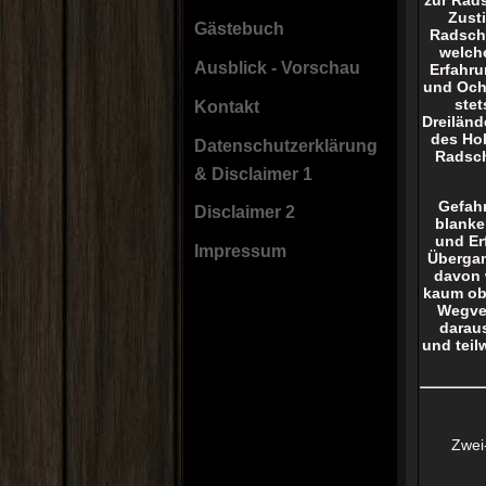
Zusti
Gästebuch
Radschu
welche
Ausblick - Vorschau
Erfahru
und Ochs
stet
Kontakt
Dreiländ
des Hoh
Datenschutzerklärung
Radsch
& Disclaimer 1
Gefahr
Disclaimer 2
blanke
und Er
Impressum
Übergan
davon 
kaum obj
Wegver
daraus
und teil
Zwei-