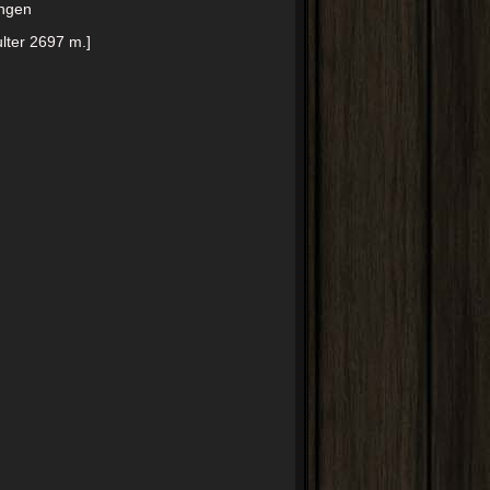
angen
lter 2697 m.]