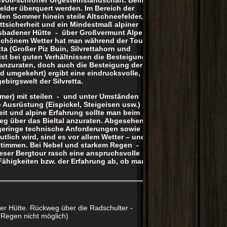
elder überquert werden. Im Bereich der
den Sommer hinein steile Altschneefelder,
ttsicherheit und ein Mindestmaß alpiner
iesbadener Hütte - über Großvermunt Alpe
 schönem Wetter hat man während der Tour
a (Großer Piz Buin, Silvrettahorn und
ist bei guten Verhältnissen die Besteigung
 anzuraten, doch auch die Besteigung der
d umgekehrt) ergibt eine eindrucksvolle,
birgswelt der Silvretta.
mer) mit steilen - und unter Umständen
Ausrüstung (Eispickel, Steigeisen usw.)
heit und alpine Erfahrung sollte man beim
g über das Bieltal anzuraten. Abgesehen
geringe technische Anforderungen sowie
lich wird, sind es vor allem Wetter – und
estimmen. Bei Nebel und starkem Regen -
eser Bergtour rasch eine anspruchsvolle
Fähigkeiten bzw. der Erfahrung ab, ob man
ner Hütte. Rückweg über die Radschulter -
Regen nicht möglich)