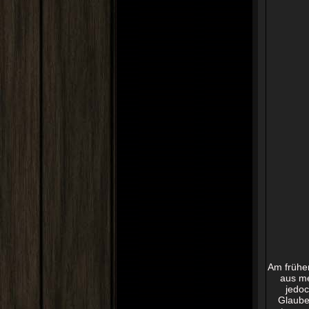
Am frühen
aus me
jedoc
Glaube