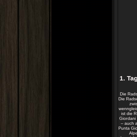
1. T
Die Rads
Die Radsc
zwi
wenngleic
ist die 
Giordani 
– auch a
Punta Gio
Alp