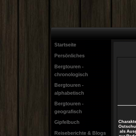
Startseite
Persönliches
Bergtouren -
chronologisch
Bergtouren -
alphabetisch
Bergtouren -
geografisch
Charakt
Gipfelbuch
Ostschul
als Aus
Reiseberichte & Blogs
zur Rads