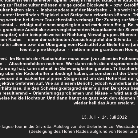
eg zur Radschulter müssen einige große Blockwerk – bzw. Geröllf
lter halten sich - insbesondere auf der Nordseite - bis weit in 
 unter Umständen Eispickel und Steigeisen erfordern können. Tri
ng werden bei dieser Tour ebenfalls verlangt. Der Zustieg zur W
ental - erfolgt auf einem angelegten und markierten Steig. Bei
s grandiose Ausblicke zum vergletscherten Hauptkamm der Silvrett
erspitze) oder beispielsweise in Richtung Verwallgruppe. Ebenso 
en Rades - einer der schönsten Aussichtsgipfel der Silvretta -
ulter alleine bzw. der Übergang vom Radsattel zur Bielerhöhe (un
leicht alpine Bergtour - mitten in der grandiosen Hochge
en: Im Bereich der Radschulter muss man (vor allem im Frühsom
n - Altschneefeldern rechnen. Wer dann nicht die entsprechende 
fahrung hat, kann schnell in Schwierigkeiten geraten. Trittsicher
g über die Radschulter unbedingt haben, ansonsten ist der Umwe
weisen die markierten alpinen Steige rund um das Hohe Rad nur 
ektive Gefahren auf. Wie an diesem Bericht jedoch wunderbar deut
hältnisse, die den Schwierigkeitsgrad einer alpinen Bergtour b
 resultierend – Orientierungsproblemen und Nässe - wird aus di
weise heikle Hochtour. Und dann hängt es ganz von den eigenen 
wieder heil das Auto erreicht.
13. Juli - 14. Juli 2012
Tages-Tour in die Silvretta. Aufstieg von der Bielerhöhe zur Wiesbade
(Besteigung des Hohen Rades aufgrund von Nebel und 