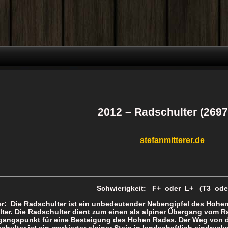
2012 – Radschulter (2697
stefanmitterer.de
Schwierigkeit: F+ oder L+ (T3 ode
er: Die Radschulter ist ein unbedeutender Nebengipfel des Hohe
ter. Die Radschulter dient zum einen als alpiner Übergang vom R
gangspunkt für eine Besteigung des Hohen Rades. Der Weg von d
chulter ist ein markierter alpiner Steig in landschaftlich eindruc