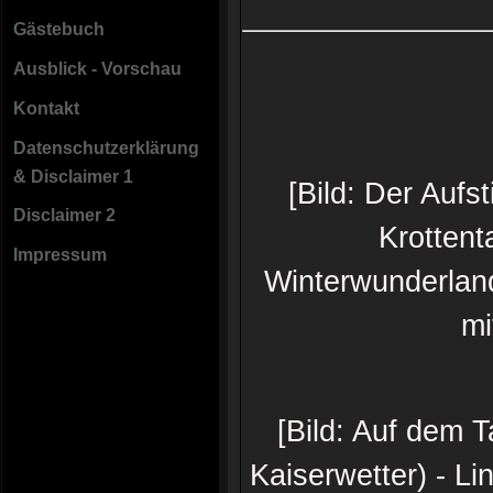
Gästebuch
Ausblick - Vorschau
Kontakt
Datenschutzerklärung
& Disclaimer 1
[Bild: Der Aufs
Disclaimer 2
Krottent
Impressum
Winterwunderland
mi
[Bild: Auf dem 
Kaiserwetter) - L