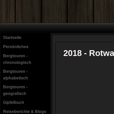
Startseite
Persönliches
2018 - Rotwa
Bergtouren -
chronologisch
Bergtouren -
alphabetisch
Bergtouren -
geografisch
Gipfelbuch
Reiseberichte & Blogs