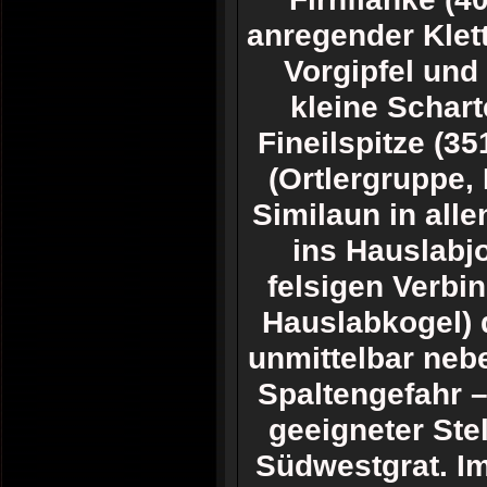
anregender Klett
Vorgipfel und
kleine Schart
Fineilspitze (
(Ortlergruppe, 
Similaun in alle
ins Hauslabjo
felsigen Verbi
Hauslabkogel) 
unmittelbar neb
Spaltengefahr –
geeigneter Ste
Südwestgrat. I