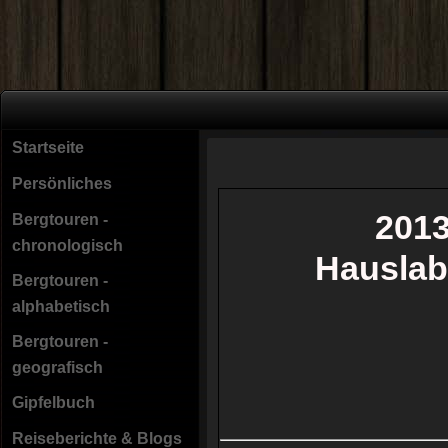
Startseite
Persönliches
2013
Bergtouren -
chronologisch
Hauslab
Bergtouren -
alphabetisch
Bergtouren -
geografisch
Gipfelbuch
Reiseberichte & Blogs