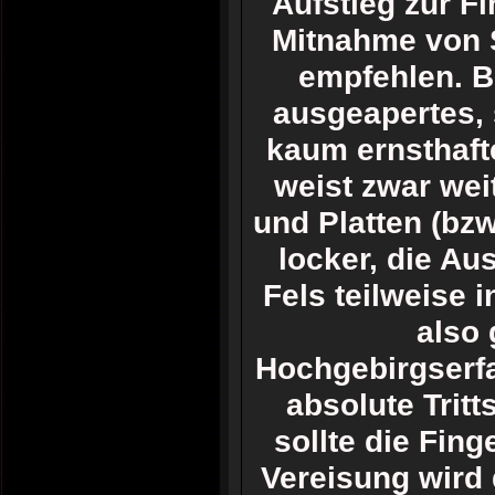
Aufstieg zur F
Mitnahme von S
empfehlen. B
ausgeapertes, 
kaum ernsthaft
weist zwar wei
und Platten (bz
locker, die Au
Fels teilweise 
also 
Hochgebirgserfa
absolute Tritt
sollte die Fin
Vereisung wird