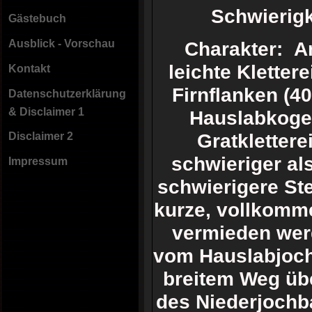
Schwierig
Gästebuch
Ausblick - Vorschau
Charakter: A
leichte Klettere
Kontakt
Firnflanken (4
Datenschutzerklärung
& Disclaimer 1
Hauslabkogel
Gratklettere
Disclaimer 2
schwieriger als 
Impressum
schwierigere St
kurze, vollkomm
vermieden werd
vom Hauslabjoch
breitem Weg übe
des Niederjochb