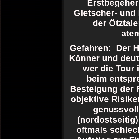
Erstbegeher
Gletscher- und 
der Ötztale
ate
Gefahren: Der H
Könner und deutli
– wer die Tour 
beim entspr
Besteigung der F
objektive Risike
genussvoll
(nordostseiti
oftmals schlec