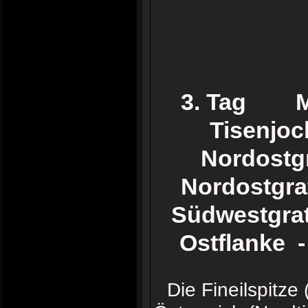
3. Tag Mar
Tisenjoc
Nordostgr
Nordostgra
Südwestgra
Ostflanke 
Die Fineilspitz