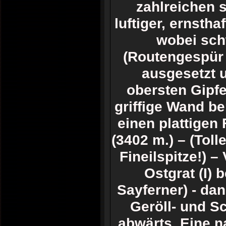
zahlreichen 
luftiger, ernsthaft
wobei sch
(Routengespür 
ausgesetzt 
obersten Gipfe
griffige Wand be
einen plattigen
(3402 m.) – (Toll
Fineilspitze!) 
Ostgrat (I) 
Sayferner) - da
Geröll- und S
abwärts. Eine n