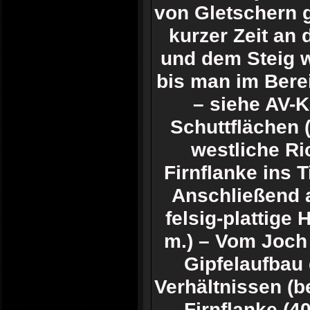
von Gletschern g
kurzer Zeit an 
und dem Steig we
bis man im Bere
– siehe AV-K
Schuttflächen 
westliche Ric
Firnflanke ins 
Anschließend a
felsig-plattige
m.) – Vom Joch
Gipfelaufbau 
Verhältnissen (b
Firnflanke (4