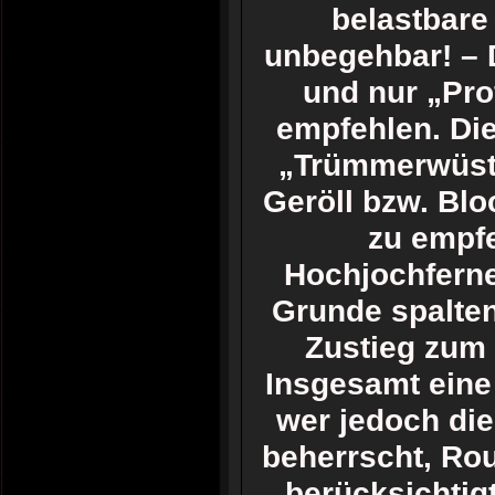
belastbare 
unbegehbar! – D
und nur „Pro
empfehlen. Die
„Trümmerwüste
Geröll bzw. Bl
zu empfe
Hochjochferne
Grunde spalten
Zustieg zum
Insgesamt eine
wer jedoch die
beherrscht, Ro
berücksichtigt