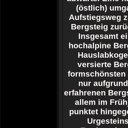
(östlich) umg
Aufstiegsweg z
Bergsteig zurü
Insgesamt ei
hochalpine Berg
Hauslabkogel
versierte Ber
formschönsten G
nur aufgrund
erfahrenen Bergs
allem im Frühj
punktet hingeg
Urgesteins