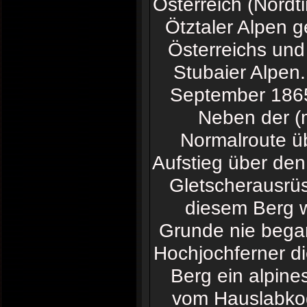
Österreich (Nordti
Ötztaler Alpen 
Österreichs und ü
Stubaier Alpen.
September 1865
Neben der (
Normalroute übe
Aufstieg über den
Gletscherausrüs
diesem Berg w
Grunde nie bega
Hochjochferner d
Berg ein alpine
vom Hauslabkogel