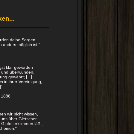
en...
erden deine Sorgen.
 anders möglich ist.“
ngst klar geworden
ht und überwunden,
ng gewährt; [...]
 in ihrer Vereinigung,
]
“
l 1888
en wir nicht wissen,
ie uns über Gletscher
 Gipfel erklimmen läßt,
cheinen.“