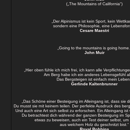
(„The Mountains of California“)
„Der Alpinismus ist kein Sport, kein Wettka
sondern eine Philosophie, eine Lebensfor
Cesare Maestri
„Going to the mountains is going home.
John Muir
„Hier oben fühle ich mich frei, ich kann alle Verpflichtunge
Am Berg habe ich ein anderes Lebensgefühl als
Das Bergsteigen ist einfach mein Leben
Gerlinde Kaltenbrunne
r
„Das Schöne einer Besteigung im Alleingang ist, dass sie di
Du musst sie mit keinem teilen. Der perfekte Ausdruck des ber
Und auch eine Art sich selbst zu erforschen. Ein Alleingang ist
Du betrachtest dich während der ganzen Besteigung im Spieg
etwas zu beweisen, auch ein Test deiner selbst, um 
aus welchem Holz du geschnitzt bist.“
Royal Robbins