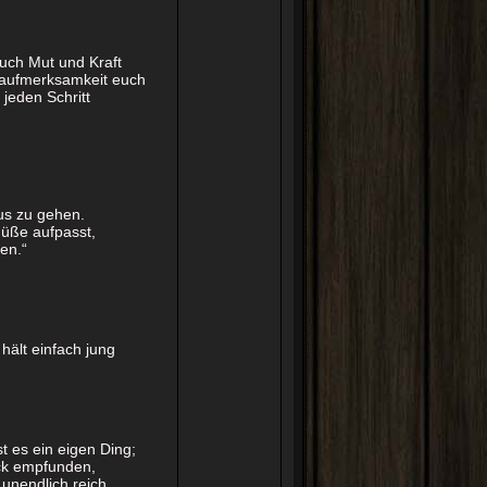
euch Mut und Kraft
naufmerksamkeit euch
jeden Schritt
aus zu gehen.
Füße aufpasst,
en.“
ält einfach jung
t es ein eigen Ding;
ück empfunden,
 unendlich reich,