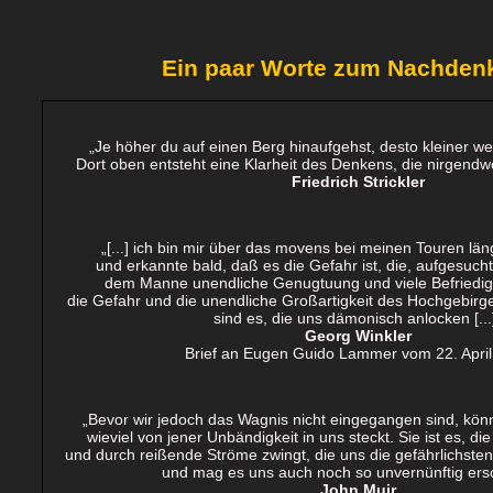
Ein paar Worte zum Nachdenk
„Je höher du auf einen Berg hinaufgehst, desto kleiner w
Dort oben entsteht eine Klarheit des Denkens, die nirgendwo
Friedrich Strickler
„
[...] ich bin mir über das movens bei meinen Touren lä
und erkannte bald, daß es die Gefahr ist, die, aufgesuc
dem Manne unendliche Genugtuung und viele Befriedigu
die Gefahr und die unendliche Großartigkeit des Hochgebirges
sind es, die uns dämonisch anlocken [...
Georg Winkler
Brief an Eugen Guido Lammer vom 22. Apri
„Bevor wir jedoch das Wagnis nicht eingegangen sind, könn
wieviel von jener Unbändigkeit in uns steckt. Sie ist es, d
und durch reißende Ströme zwingt, die uns die gefährlichsten
und mag es uns auch noch so unvernünftig ers
John Muir