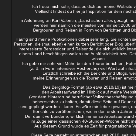
Ich freue mich sehr, dass es dich auf meine Website v
Vielleicht findest du hier ja Inspiration für dein näch
In Anlehnung an Karl Valentin, „Es ist schon alles gesagt, nur
werden hier nämlich die meisten von mir seit 2008
Bergtouren und Reisen in Form von Berichten und Blo
Häufig sind meine Publikationen dabei sehr lang. Sie richten s
Personen, die (mal eben) einen kurzen Bericht oder Blog überf
interessierte Bergsteiger und Reisende, die sich wirklich inte
einem Land beschäftigen wollen und Ausführlichkeit bzw. Deta
wissen.
Ich gebe mir sehr viel Mühe bei den Tourenberichten, Foto
(z. B. in Form intensiver Recherche) viel Wert auf inhalt
Letztlich schreibe ich die Berichte und Blogs, wei
meine Erinnerungen an die Touren und Reisen emotio
Das Bergblog-Format (ab etwa 2018/19) ist mei
den Arbeitsaufwand im Hinblick auf meine Websit
(vor dem Hintergrund beruflicher Vollzeitbeschäftigung 
beherrschbar zu halten, damit diese Seite auf Dauer e
- und gepflegt werden - kann. Es wäre mir lieber gewesen, da
Berichte zu veröffentlichen, wie in den ersten Jahren 
Der damit verbundene, wirklich immense Arbeitsaufwand 
im Zuge einer klassischen 40-Stunden-Woche nicht m
Aus diesem Grund wurde es Zeit für pragmatische 
Diese Seite besteht ununterbrochen seit 2010, seit ich 