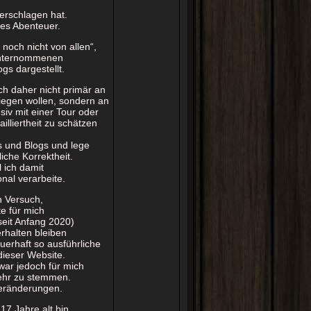
erschlagen hat.
stes Abenteuer.
 noch nicht von allen“,
 unternommenen
gs dargestellt.
ich daher nicht primär an
liegen wollen, sondern an
nsiv mit einer Tour oder
illiertheit zu schätzen
s und Blogs und lege
liche Korrektheit.
l ich damit
nal verarbeite.
n Versuch,
e für mich
seit Anfang 2020)
rhalten bleiben
uerhaft so ausführliche
dieser Website.
war jedoch für mich
ehr zu stemmen.
Veränderungen.
17 Jahre alt bin