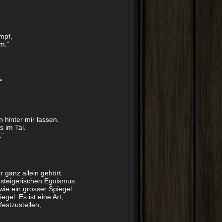
mpf,
m.“
“
n hinter mir lassen.
 im Tal.
.“
r ganz allein gehört.
gsteigerischen Egoismus.
 wie ein grosser Spiegel.
el. Es ist eine Art,
festzustellen,