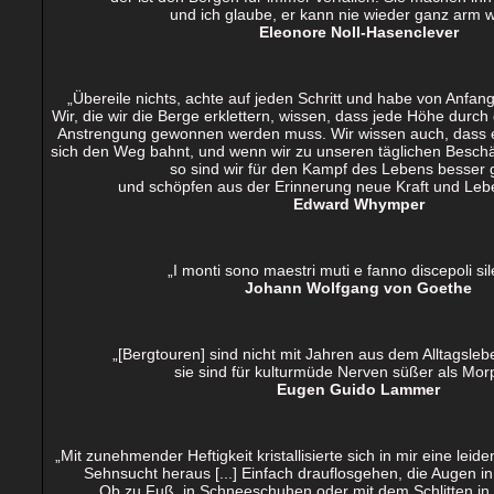
und ich glaube, er kann nie wieder ganz arm 
Eleonore Noll-Hasenclever
„Übereile nichts, achte auf jeden Schritt und habe von Anfan
Wir, die wir die Berge erklettern, wissen, dass jede Höhe dur
Anstrengung gewonnen werden muss. Wir wissen auch, dass ei
sich den Weg bahnt, und wenn wir zu unseren täglichen Besch
so sind wir für den Kampf des Lebens besser 
und schöpfen aus der Erinnerung neue Kraft und Lebe
Edward Whymper
„I monti sono maestri muti e fanno discepoli sil
Johann Wolfgang von Goethe
„[Bergtouren] sind nicht mit Jahren aus dem Alltagsle
sie sind für kulturmüde Nerven süßer als Mor
Eugen Guido Lammer
„Mit zunehmender Heftigkeit kristallisierte sich in mir eine leid
Sehnsucht heraus [...] Einfach drauflosgehen, die Augen in
Ob zu Fuß, in Schneeschuhen oder mit dem Schlitten in