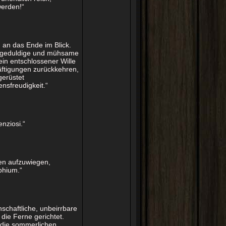
werden!“
g an das Ende im Blick.
ch geduldige und mühsame
n entschlossener Wille
äftigungen zurückkehren,
gerüstet
nsfreudigkeit.“
enziosi.“
ben aufzuwiegen,
phium.“
enschaftliche, unbeirrbare
 die Ferne gerichtet.
 die sommerlichen