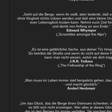
„Geht auf die Berge, wenn ihr wollt, aber bedenkt, daß 
ohne Klugheit nichts nützen werden und daß eine kleine U
euer Lebensglück kosten kann. Nehmt euch Zeit für 
und denkt von Anfang an ans Ende.“
Edward Whymper
(„Scrambles amongst the Alps“)
„Es ist eine gefährliche Sache, aus deiner Tür hin
Du betrittst die Straße und wenn du nicht auf deine 
kann man nicht wissen, wohin sie dich trag
J.R.R. Tolkien
(„The Fellowship of the Ring“)
„Man muss im Leben immer steil bergwärts gehen, das h
- und macht glücklich.“
Anderl Heckmair
„Um das Glück, das die Berge ihren Getreuen schenken, is
es läßt sich nicht erzwingen. Wer aber je dieses Gl
der ist den Bergen für immer verfallen. Sie machen ihn