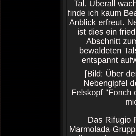
Tal. Überall wac
finde ich kaum Bea
Anblick erfreut.
ist dies ein fri
Abschnitt zum
bewaldeten Tals
entspannt aufw
[Bild: Über de
Nebengipfel d
Felskopf "Fonch 
mi
Das Rifugio F
Marmolada-Gruppe.