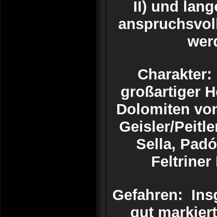
II) und lan
anspruchsvol
werd
Charakter:
großartiger 
Dolomiten von
Geisler/Peitl
Sella, Pad
Feltrine
Gefahren: Ins
gut markiert