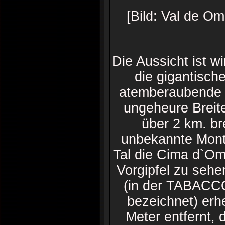
[Bild: Val de O
Die Aussicht ist w
die gigantisch
atemberaubende H
ungeheure Breit
über 2 km. br
unbekannte Mont
Tal die Cima d`Omb
Vorgipfel zu sehe
(in der TABACCO
bezeichnet) erh
Meter entfernt,