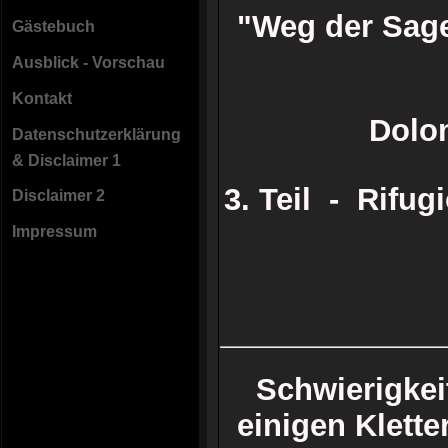
"Weg der Sag
Gästebuch
Ausblick - Vorschau
Kontakt
Dolo
Datenschutzerklärung
& Disclaimer 1
3. Teil - Rifug
Disclaimer 2
Impressum
Schwierigkei
einigen Klette