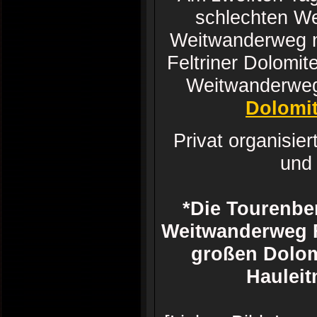
schlechten We
Weitwanderweg n
Feltriner Dolomi
Weitwanderweg
Dolomit
Privat organisie
und 
*Die Tourenber
Weitwanderweg 
großen Dolom
Hauleit