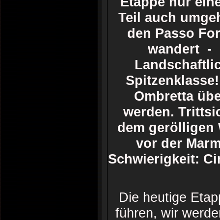
Etappe nur ein
Teil auch umge
den Passo For
wandert - 
Landschaftli
Spitzenklasse
Ombretta über
werden. Trittsi
dem gerölligen
vor der Marm
Schwierigkeit: 
Die heutige Etap
führen, wir werde