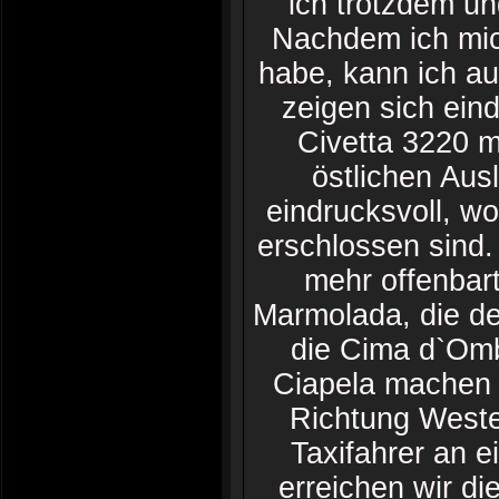
ich trotzdem un
Nachdem ich mic
habe, kann ich au
zeigen sich ein
Civetta 3220 m
östlichen Aus
eindrucksvoll, w
erschlossen sind
mehr offenbart
Marmolada, die de
die Cima d`Omb
Ciapela machen w
Richtung Westen
Taxifahrer an e
erreichen wir di