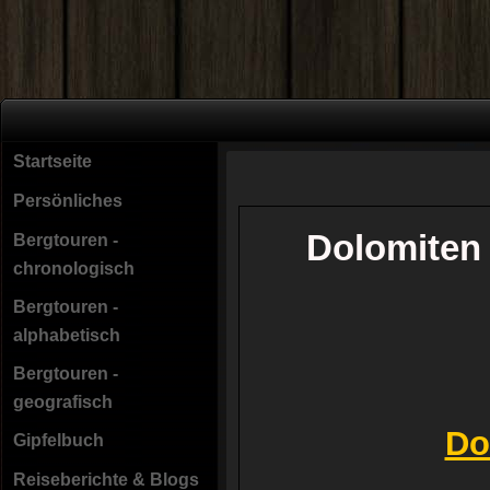
Startseite
Persönliches
Dolomiten
Bergtouren -
chronologisch
Bergtouren -
alphabetisch
Bergtouren -
geografisch
Do
Gipfelbuch
Reiseberichte & Blogs