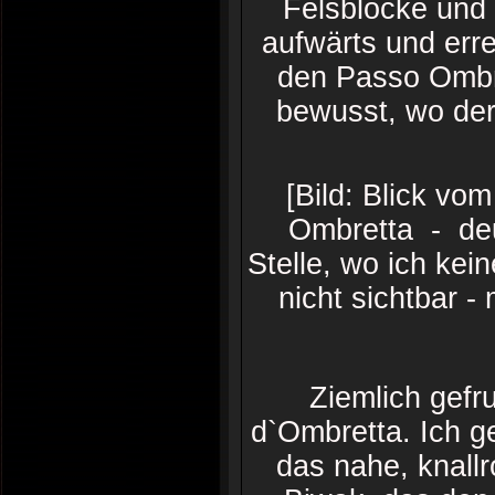
Felsblöcke und 
aufwärts und err
den Passo Ombr
bewusst, wo der
[Bild: Blick vo
Ombretta - deut
Stelle, wo ich ke
nicht sichtbar -
Ziemlich gefr
d`Ombretta. Ich g
das nahe, knall