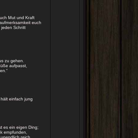
euch Mut und Kraft
naufmerksamkeit euch
jeden Schritt
aus zu gehen.
Füße aufpasst,
en.“
ält einfach jung
t es ein eigen Ding;
ück empfunden,
 unendlich reich,