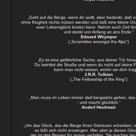
„Geht auf die Berge, wenn ihr wollt, aber bedenkt, daß 
ohne Klugheit nichts nützen werden und daß eine kleine U
euer Lebensglück kosten kann. Nehmt euch Zeit für 
und denkt von Anfang an ans Ende.“
Edward Whymper
(„Scrambles amongst the Alps“)
„Es ist eine gefährliche Sache, aus deiner Tür hin
Du betrittst die Straße und wenn du nicht auf deine 
kann man nicht wissen, wohin sie dich trag
J.R.R. Tolkien
(„The Fellowship of the Ring“)
„Man muss im Leben immer steil bergwärts gehen, das h
- und macht glücklich.“
Anderl Heckmair
„Um das Glück, das die Berge ihren Getreuen schenken, is
es läßt sich nicht erzwingen. Wer aber je dieses Gl
der ist den Bergen für immer verfallen. Sie machen ihn