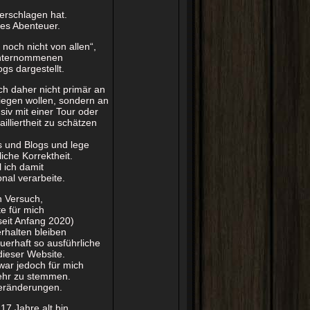
erschlagen hat.
stes Abenteuer.
 noch nicht von allen“,
 unternommenen
gs dargestellt.
ich daher nicht primär an
liegen wollen, sondern an
nsiv mit einer Tour oder
illiertheit zu schätzen
s und Blogs und lege
liche Korrektheit.
l ich damit
nal verarbeite.
n Versuch,
e für mich
seit Anfang 2020)
rhalten bleiben
uerhaft so ausführliche
dieser Website.
war jedoch für mich
ehr zu stemmen.
Veränderungen.
17 Jahre alt bin