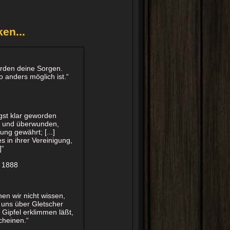
en...
erden deine Sorgen.
 anders möglich ist.“
ngst klar geworden
ht und überwunden,
ng gewährt; [...]
 in ihrer Vereinigung,
]
“
l 1888
en wir nicht wissen,
ie uns über Gletscher
 Gipfel erklimmen läßt,
cheinen.“