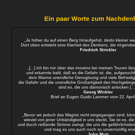
Ein paar Worte zum Nachdenk
„Je höher du auf einen Berg hinaufgehst, desto kleiner w
Dort oben entsteht eine Klarheit des Denkens, die nirgendwo
Friedrich Strickler
„
[...] ich bin mir über das movens bei meinen Touren lä
und erkannte bald, daß es die Gefahr ist, die, aufgesuc
dem Manne unendliche Genugtuung und viele Befriedigu
die Gefahr und die unendliche Großartigkeit des Hochgebirges
sind es, die uns dämonisch anlocken [...
Georg Winkler
Brief an Eugen Guido Lammer vom 22. Apri
„Bevor wir jedoch das Wagnis nicht eingegangen sind, könn
wieviel von jener Unbändigkeit in uns steckt. Sie ist es, d
und durch reißende Ströme zwingt, die uns die gefährlichsten
und mag es uns auch noch so unvernünftig ers
John Muir