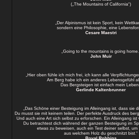
(„The Mountains of California“)
„Der Alpinismus ist kein Sport, kein Wettka
sondern eine Philosophie, eine Lebensfor
Cesare Maestri
„Going to the mountains is going home.
John Muir
„Hier oben fühle ich mich frei, ich kann alle Verpflichtunge
Am Berg habe ich ein anderes Lebensgefühl als
Das Bergsteigen ist einfach mein Leben
Gerlinde Kaltenbrunne
r
„Das Schöne einer Besteigung im Alleingang ist, dass sie di
Du musst sie mit keinem teilen. Der perfekte Ausdruck des ber
Und auch eine Art sich selbst zu erforschen. Ein Alleingang ist
Du betrachtest dich während der ganzen Besteigung im Spieg
etwas zu beweisen, auch ein Test deiner selbst, um 
aus welchem Holz du geschnitzt bist.“
Royal Robbins