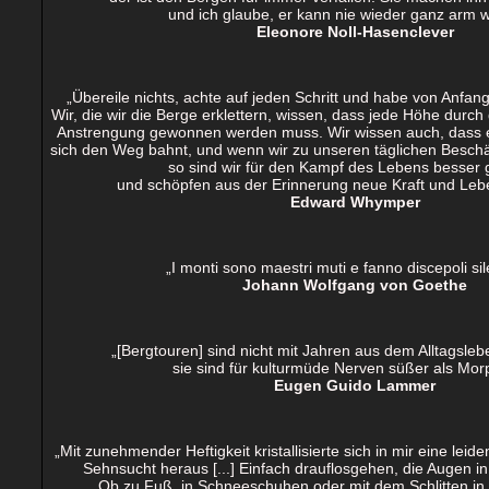
und ich glaube, er kann nie wieder ganz arm 
Eleonore Noll-Hasenclever
„Übereile nichts, achte auf jeden Schritt und habe von Anfan
Wir, die wir die Berge erklettern, wissen, dass jede Höhe dur
Anstrengung gewonnen werden muss. Wir wissen auch, dass ei
sich den Weg bahnt, und wenn wir zu unseren täglichen Besch
so sind wir für den Kampf des Lebens besser 
und schöpfen aus der Erinnerung neue Kraft und Lebe
Edward Whymper
„I monti sono maestri muti e fanno discepoli sil
Johann Wolfgang von Goethe
„[Bergtouren] sind nicht mit Jahren aus dem Alltagsle
sie sind für kulturmüde Nerven süßer als Mor
Eugen Guido Lammer
„Mit zunehmender Heftigkeit kristallisierte sich in mir eine leid
Sehnsucht heraus [...] Einfach drauflosgehen, die Augen in
Ob zu Fuß, in Schneeschuhen oder mit dem Schlitten in