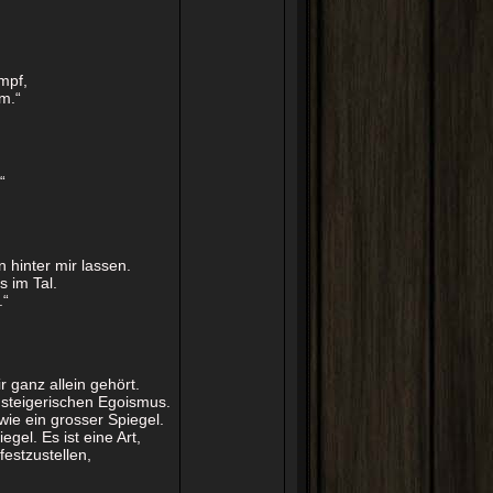
mpf,
m.“
“
n hinter mir lassen.
 im Tal.
.“
r ganz allein gehört.
gsteigerischen Egoismus.
 wie ein grosser Spiegel.
el. Es ist eine Art,
festzustellen,