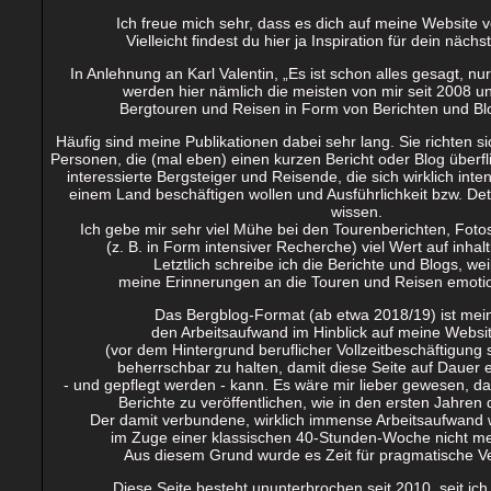
Ich freue mich sehr, dass es dich auf meine Website v
Vielleicht findest du hier ja Inspiration für dein näch
In Anlehnung an Karl Valentin, „Es ist schon alles gesagt, nur
werden hier nämlich die meisten von mir seit 2008
Bergtouren und Reisen in Form von Berichten und Blo
Häufig sind meine Publikationen dabei sehr lang. Sie richten s
Personen, die (mal eben) einen kurzen Bericht oder Blog überf
interessierte Bergsteiger und Reisende, die sich wirklich inte
einem Land beschäftigen wollen und Ausführlichkeit bzw. Deta
wissen.
Ich gebe mir sehr viel Mühe bei den Tourenberichten, Foto
(z. B. in Form intensiver Recherche) viel Wert auf inhalt
Letztlich schreibe ich die Berichte und Blogs, wei
meine Erinnerungen an die Touren und Reisen emotio
Das Bergblog-Format (ab etwa 2018/19) ist mei
den Arbeitsaufwand im Hinblick auf meine Websit
(vor dem Hintergrund beruflicher Vollzeitbeschäftigung 
beherrschbar zu halten, damit diese Seite auf Dauer e
- und gepflegt werden - kann. Es wäre mir lieber gewesen, da
Berichte zu veröffentlichen, wie in den ersten Jahren 
Der damit verbundene, wirklich immense Arbeitsaufwand 
im Zuge einer klassischen 40-Stunden-Woche nicht m
Aus diesem Grund wurde es Zeit für pragmatische 
Diese Seite besteht ununterbrochen seit 2010, seit ich 