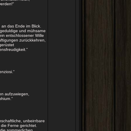
werden!“
g an das Ende im Blick.
ch geduldige und mühsame
n entschlossener Wille
äftigungen zurückkehren,
gerüstet
nsfreudigkeit.“
enziosi.“
ben aufzuwiegen,
phium.“
enschaftliche, unbeirrbare
 die Ferne gerichtet.
 die sommerlichen